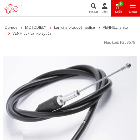
0
Hľadať
Účet
Košík
Menu
Hľadať
Domov
MOTODIELY
Lanká a brzdové hadice
VENHILL lanko
VENHILL - Lanko sytiča
Náš kód:
P259678