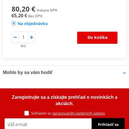
80,20 €
Vrátane DPH
65,20 €
Bez DPH
Na objednávku
Do košíka
(ks)
Mohlo by sa vám hodiť
Viacúčelové mazivo Bel-Ray 6 IN 1 (400 ml sprej)
Zaregistrujte sa a získajte prehľad o novinkách a
akciách.
Súhlasím so
spracovaním osobných údajov
Prihlásiť sa