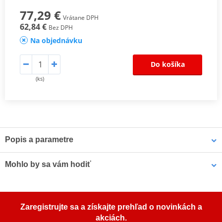
77,29 €
Vrátane DPH
62,84 €
Bez DPH
Na objednávku
Do košíka
(ks)
Popis a parametre
Originální vysoce kvalitní spojkové lanko Venhill „Featherlight“,
Mohlo by sa vám hodiť
vybavené vnitřním lankem z nerezové oceli námořní kvality a PTFE
(teflonovou) vložkou pro mimořádně nízké tření a hladký chod
spojky.
Viacúčelové mazivo Bel-Ray 6 IN 1 (400 ml sprej)
Zaregistrujte sa a získajte prehľad o novinkách a
Installation
PDF
akciách.