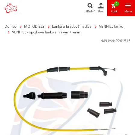
0
Hľadať
Účet
Košík
Menu
Hľadať
Domov
MOTODIELY
Lanká a brzdové hadice
VENHILL lanko
VENHILL - spojkové lanko s nízkym trením
Náš kód:
P261515