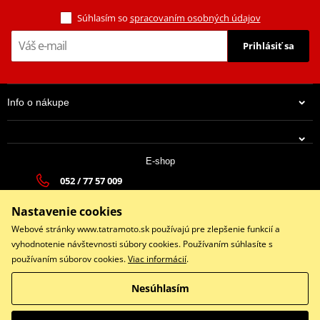
Súhlasím so
spracovaním osobných údajov
Prihlásiť sa
Info o nákupe
E-shop
052 / 77 57 009
15,62 €
tatramoto@tatramoto.sk
Skladom
Nastavenie cookies
Po - Pia 9:00-17:00 | So: 9:00-13:00 | Ne: Zatvorené
Webové stránky www.tatramoto.sk používajú pre zlepšenie funkcií a
vyhodnotenie návštevnosti súbory cookies. Používaním súhlasíte s
používaním súborov cookies.
Viac informácií
.
Facebook
Nesúhlasím
Copyright © 2026 www.tatramoto.sk
Všetky práva vyhradené