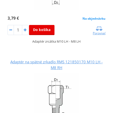
3,79 €
Na objednávku
Do košíka
Porovnať
Adaptér zrcátka M10 LH - M8 LH
Adaptér na spätné zrkadlo RMS 121850170 M10 LH -
M8 RH