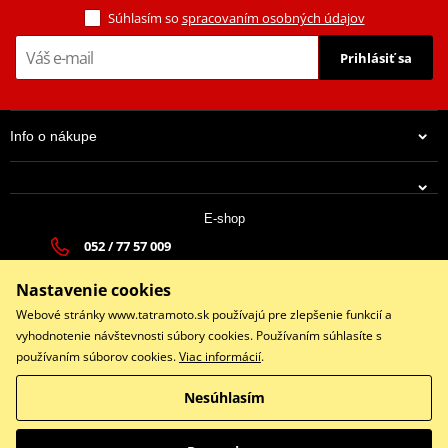
Súhlasím so
spracovaním osobných údajov
Prihlásiť sa
Info o nákupe
E-shop
052 / 77 57 009
tatramoto@tatramoto.sk
Nastavenie cookies
Po - Pia 9:00-17:00 | So: 9:00-13:00 | Ne: Zatvorené
Webové stránky www.tatramoto.sk používajú pre zlepšenie funkcií a
vyhodnotenie návštevnosti súbory cookies. Používaním súhlasíte s
používaním súborov cookies.
Viac informácií
.
Facebook
Nesúhlasím
Copyright © 2026 www.tatramoto.sk
Všetky práva vyhradené