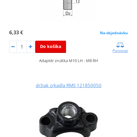
6,33 €
Na objednávku
Do košíka
Porovnať
Adaptér zrcátka M10 LH - M8 RH
držiak zrkadla RMS 121850050