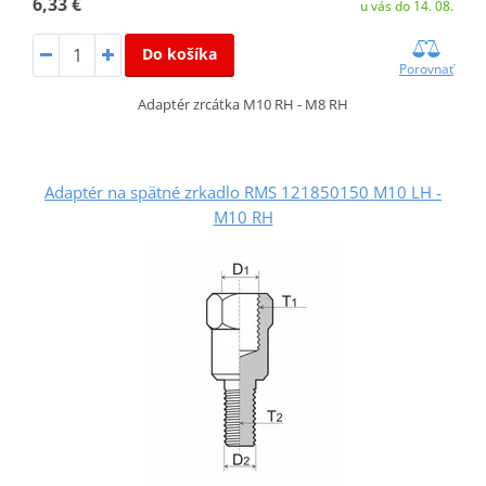
6,33 €
u vás do 14. 08.
Do košíka
Porovnať
Adaptér zrcátka M10 RH - M8 RH
Adaptér na spätné zrkadlo RMS 121850150 M10 LH -
M10 RH