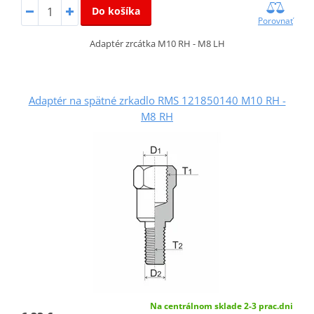
Do košíka
Porovnať
Adaptér zrcátka M10 RH - M8 LH
Adaptér na spätné zrkadlo RMS 121850140 M10 RH -
M8 RH
Na centrálnom sklade 2-3 prac.dni