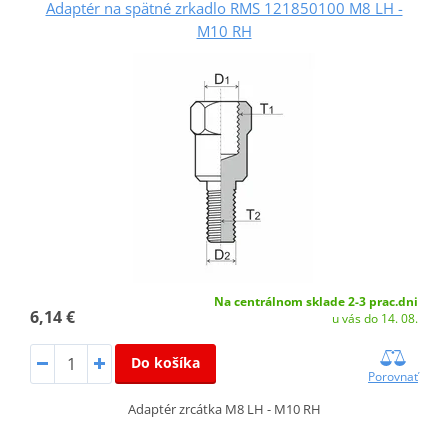
Adaptér na spätné zrkadlo RMS 121850100 M8 LH -
M10 RH
Na centrálnom sklade 2-3 prac.dni
6,14 €
u vás do 14. 08.
Do košíka
Porovnať
Adaptér zrcátka M8 LH - M10 RH