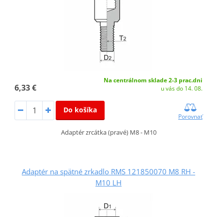
Na centrálnom sklade 2-3 prac.dni
6,33 €
u vás do 14. 08.
Do košíka
Porovnať
Adaptér zrcátka (pravé) M8 - M10
Adaptér na spätné zrkadlo RMS 121850070 M8 RH -
M10 LH