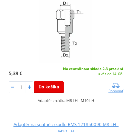
Na centrálnom sklade 2-3 prac.dni
5,39 €
u vás do 14. 08.
Do košíka
Porovnať
Adaptér zrcátka M8 LH - M10 LH
Adaptér na spätné zrkadlo RMS 121850090 M8 LH -
M10 LH