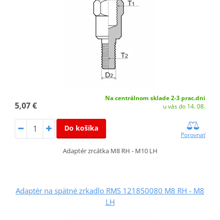
Na centrálnom sklade 2-3 prac.dni
5,07 €
u vás do 14. 08.
Do košíka
Porovnať
Adaptér zrcátka M8 RH - M10 LH
Adaptér na spätné zrkadlo RMS 121850080 M8 RH - M8
LH