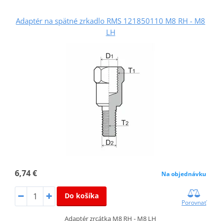
Adaptér na spätné zrkadlo RMS 121850110 M8 RH - M8
LH
6,74 €
Na objednávku
Do košíka
Porovnať
Adaptér zrcátka M8 RH - M8 LH