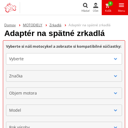
0
Hľadať
Účet
Košík
Menu
Hľadať
Domov
MOTODIELY
Zrkadlá
Adaptér na spätné zrkadlá
Adaptér na spätné zrkadlá
Vyberte si náš motocykel a zobrazte si kompatibilné súčiastky:
Vyberte
Značka
Objem motora
Model
Rok výroby