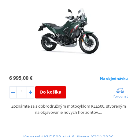
6 995,00 €
Na objednávku
Do košíka
Porovnať
Zoznámte sa s dobrodružným motocyklom KLE500, stvoreným
na objavovanie nových horizontov.…
Kawasaki KLE 500 sivá & čierna (GY1) 2026