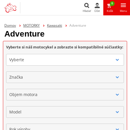
0
Hľadať
Účet
Košík
Menu
Hľadať
Domov
MOTORKY
Kawasaki
Adventure
Adventure
Vyberte si náš motocykel a zobrazte si kompatibilné súčiastky:
Vyberte
Značka
Objem motora
Model
Rok výroby