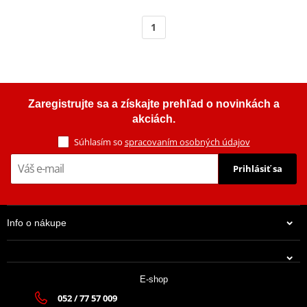
1
Zaregistrujte sa a získajte prehľad o novinkách a
akciách.
Súhlasím so
spracovaním osobných údajov
Prihlásiť sa
Info o nákupe
E-shop
052 / 77 57 009