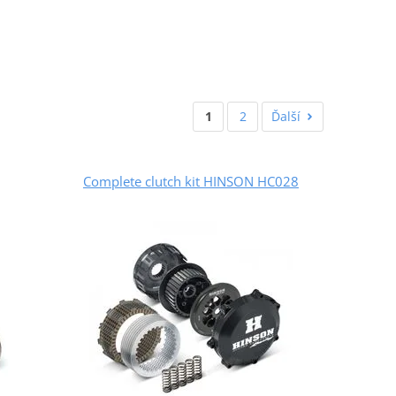
1
2
Ďalší
Complete clutch kit HINSON HC028