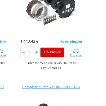
1 443,42 €
ávku
Na objednávku
Do košíka
ovnať
Porovnať
 08-
Clutch kit complete YFZ450 07-09 12-
13/YFZ450R 14-
413
Complete clutch kit HINSON HC416