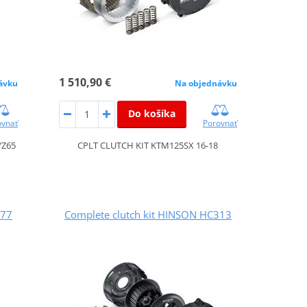
1 510,90 €
ávku
Na objednávku
Do košíka
ovnať
Porovnať
YZ65
CPLT CLUTCH KIT KTM125SX 16-18
277
Complete clutch kit HINSON HC313