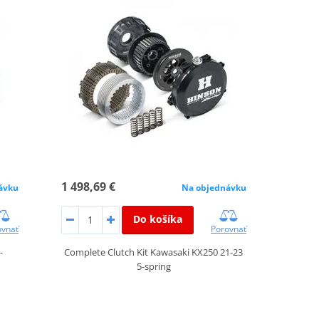
1 498,69 €
ávku
Na objednávku
Do košíka
ovnať
Porovnať
-
Complete Clutch Kit Kawasaki KX250 21-23
5-spring