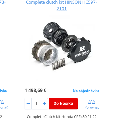
73-
Complete clutch kit HINSON HC597-
2101
1 498,69 €
ávku
Na objednávku
Do košíka
ovnať
Porovnať
22
Complete Clutch Kit Honda CRF450 21-22