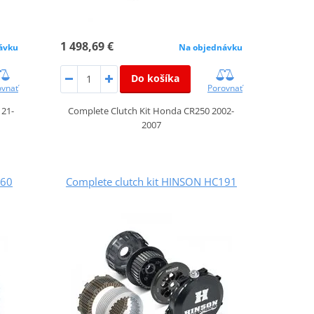
1 498,69 €
Na objednávku
ávku
Do košíka
Porovnať
ovnať
Complete Clutch Kit Honda CR250 2002-
 21-
2007
160
Complete clutch kit HINSON HC191