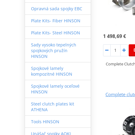
Opravná sada spojky EBC
Plate Kits- Fiber HINSON
Plate Kits- Steel HINSON
1 498,69 €
Sady vysoko tepelných
spojkových pružín
HINSON
Complete Clutch
Spojkové lamely
kompozitné HINSON
Spojkové lamely oceľové
HINSON
Complete clu
Steel clutch plates kit
ATHENA
Tools HINSON
Unášač spojky AOKI