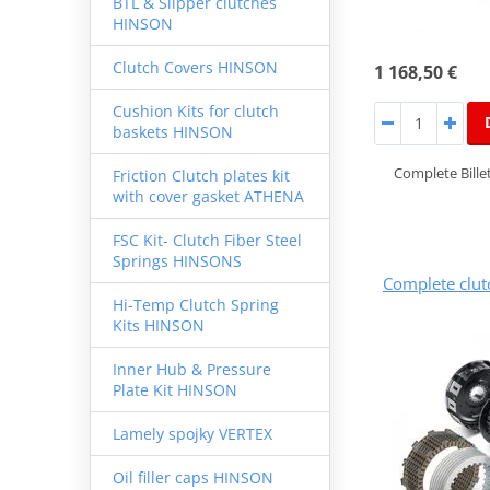
BTL & Slipper clutches
HINSON
Clutch Covers HINSON
1 168,50 €
Cushion Kits for clutch
baskets HINSON
Complete Bille
Friction Clutch plates kit
with cover gasket ATHENA
FSC Kit- Clutch Fiber Steel
Springs HINSONS
Complete clu
Hi-Temp Clutch Spring
Kits HINSON
Inner Hub & Pressure
Plate Kit HINSON
Lamely spojky VERTEX
Oil filler caps HINSON