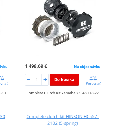
1 498,69 €
ávku
Na objednávku
Do košíka
ovnať
Porovnať
1-13
Complete Clutch Kit Yamaha YZF450 18-22
530
Complete clutch kit HINSON HC557-
2102 (5-spring)