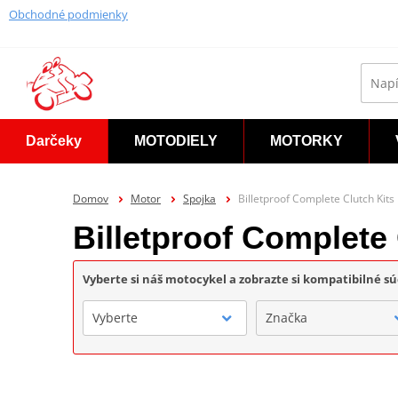
Obchodné podmienky
Darčeky
MOTODIELY
MOTORKY
Domov
Motor
Spojka
Billetproof Complete Clutch Kit
Billetproof Complete
Vyberte si náš motocykel a zobrazte si kompatibilné sú
Vyberte
Značka