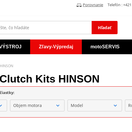
Porovnanie
Telefón : +421 
Hľadať
VÝSTROJ
Zľavy-Výpredaj
motoSERVIS
s HINSON
 Clutch Kits HINSON
čiastky:
Objem motora
Model
R