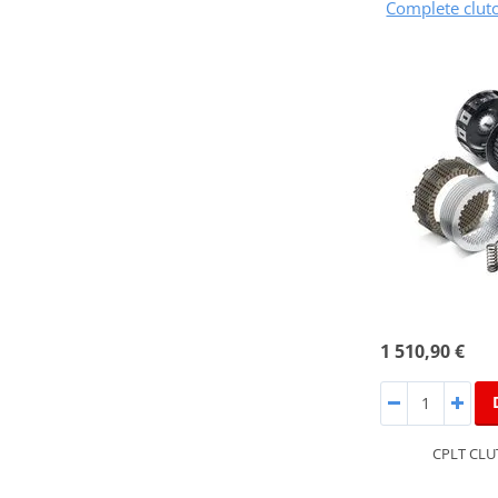
Complete clut
1 510,90 €
CPLT CLU