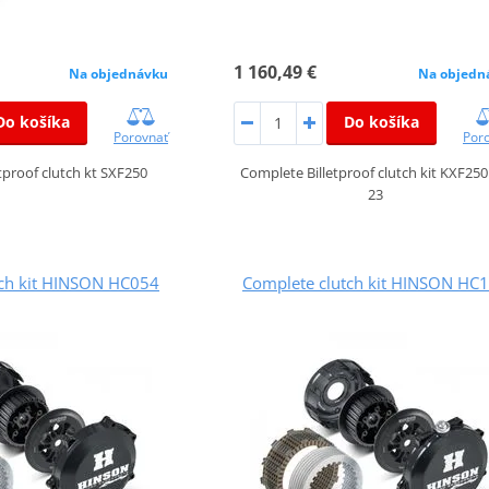
1 160,49 €
Na objednávku
Na objedn
Do košíka
Do košíka
Porovnať
Por
tproof clutch kt SXF250
Complete Billetproof clutch kit KXF250
23
tch kit HINSON HC054
Complete clutch kit HINSON HC