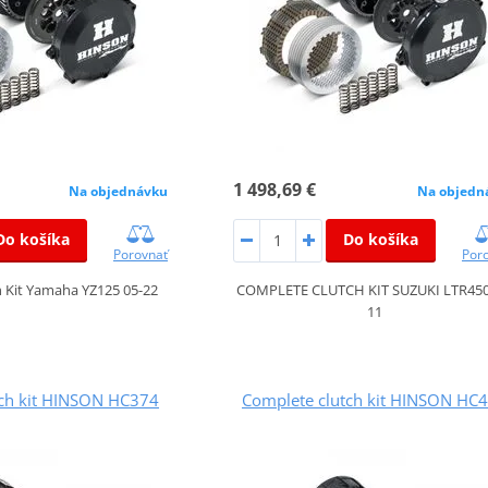
1 498,69 €
Na objednávku
Na objedn
Do košíka
Do košíka
Porovnať
Por
 Kit Yamaha YZ125 05-22
COMPLETE CLUTCH KIT SUZUKI LTR450
11
tch kit HINSON HC374
Complete clutch kit HINSON HC