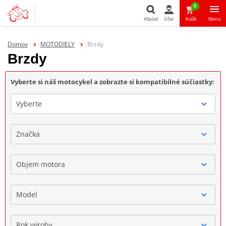
0
Hľadať
Účet
Košík
Menu
Hľadať
Domov
MOTODIELY
Brzdy
Brzdy
Vyberte si náš motocykel a zobrazte si kompatibilné súčiastky:
Vyberte
Značka
Objem motora
Model
Rok výroby