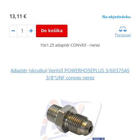
13,11 €
Na objednávku
Do košíka
Porovnať
10x1.25 adaptér CONVEX - nerez
Adaptér (skrutka) Venhill POWERHOSEPLUS 3/60375AS
3/8"UNF convex nerez