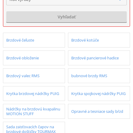
Vyhľadať
Brzdové čeľuste
Brzdové kotúče
Brzdové obloženie
Brzdové pancierové hadice
Brzdový valec RMS
bubnové brzdy RMS
Krytka brzdovej nádržky PUIG
Krytka spojkovej nádržky PUIG
Nádržky na brzdovú kvapalinu
Opravné a tesniace sady bŕzd
MOTION STUFF
Sada zaisťovacích čapov na
brzdové doštičky TOURMAX