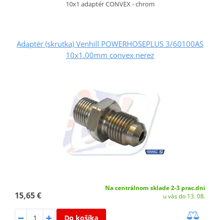
10x1 adaptér CONVEX - chrom
Adaptér (skrutka) Venhill POWERHOSEPLUS 3/60100AS
10x1.00mm convex nerez
Na centrálnom sklade 2-3 prac.dni
15,65 €
u vás do 13. 08.
Do košíka