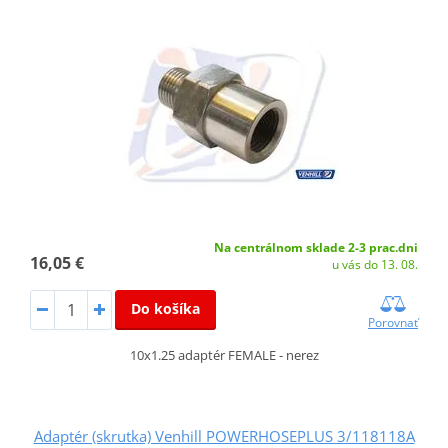
Na centrálnom sklade 2-3 prac.dni
16,05 €
u vás do 13. 08.
Do košíka
Porovnať
10x1.25 adaptér FEMALE - nerez
Adaptér (skrutka) Venhill POWERHOSEPLUS 3/118118A