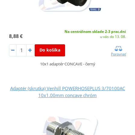
Na centrálnom sklade 2-3 prac.dni
8,88 €
u vás do 13. 08.
Do košíka
Porovnať
10x1 adaptér CONCAVE - černý
Adaptér (skrutka) Venhill POWERHOSEPLUS 3/70100AC
10x1.00mm concave chróm