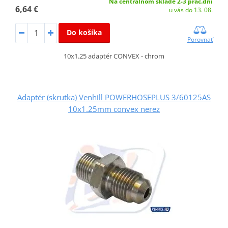
Na centrálnom sklade 2-3 prac.dni
6,64 €
u vás do 13. 08.
Do košíka
Porovnať
10x1.25 adaptér CONVEX - chrom
Adaptér (skrutka) Venhill POWERHOSEPLUS 3/60125AS
10x1.25mm convex nerez