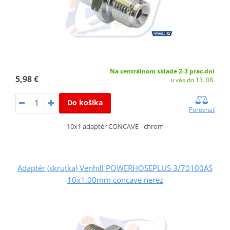
Na centrálnom sklade 2-3 prac.dni
5,98 €
u vás do 13. 08.
Do košíka
Porovnať
10x1 adaptér CONCAVE - chrom
Adaptér (skrutka) Venhill POWERHOSEPLUS 3/70100AS
10x1.00mm concave nerez