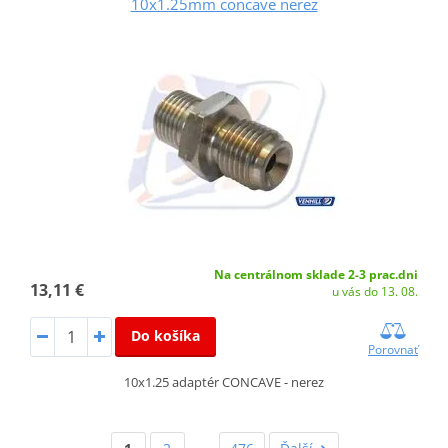
10x1.25mm concave nerez
Na centrálnom sklade 2-3 prac.dni
13,11 €
u vás do 13. 08.
Do košíka
Porovnať
10x1.25 adaptér CONCAVE - nerez