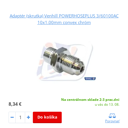
Adaptér (skrutka) Venhill POWERHOSEPLUS 3/60100AC
10x1.00mm convex chróm
Na centrálnom sklade 2-3 prac.dni
8,34 €
u vás do 13. 08.
Do košíka
Porovnať