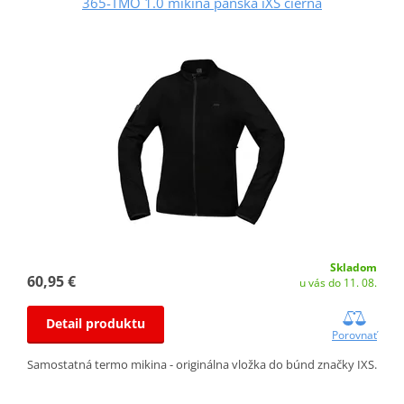
365-TMO 1.0 mikina pánska iXS čierna
Skladom
60,95 €
u vás do 11. 08.
Detail produktu
Porovnať
Samostatná termo mikina - originálna vložka do búnd značky IXS.