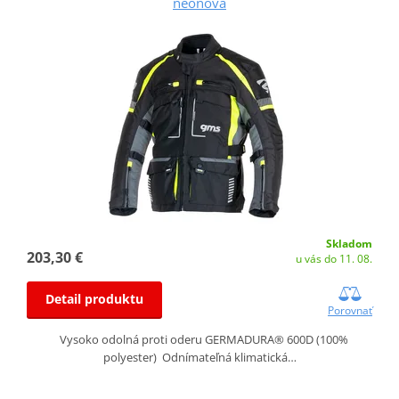
neónová
Skladom
203,30 €
u vás do 11. 08.
Detail produktu
Porovnať
Vysoko odolná proti oderu GERMADURA® 600D (100%
polyester) Odnímateľná klimatická…