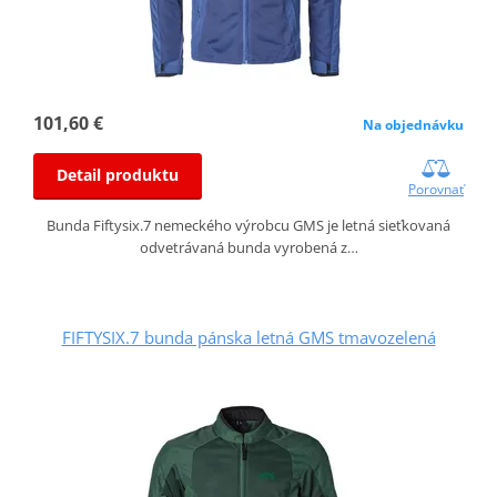
101,60 €
Na objednávku
Detail produktu
Porovnať
Bunda Fiftysix.7 nemeckého výrobcu GMS je letná sieťkovaná
odvetrávaná bunda vyrobená z…
FIFTYSIX.7 bunda pánska letná GMS tmavozelená