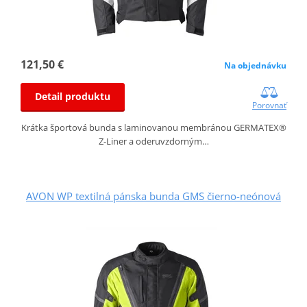
121,50 €
Na objednávku
Detail produktu
Porovnať
Krátka športová bunda s laminovanou membránou GERMATEX®
Z-Liner a oderuvzdorným…
AVON WP textilná pánska bunda GMS čierno-neónová