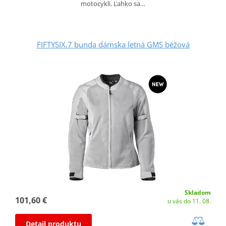
motocykli. Ľahko sa…
FIFTYSIX.7 bunda dámska letná GMS béžová
Skladom
101,60 €
u vás do 11. 08.
Detail produktu