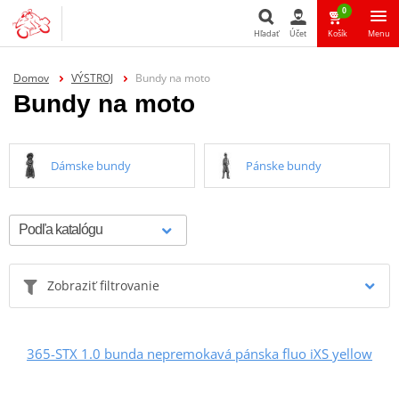
0
Hľadať
Účet
Košík
Menu
Hľadať
Domov
VÝSTROJ
Bundy na moto
Bundy na moto
Dámske bundy
Pánske bundy
Zobraziť filtrovanie
365-STX 1.0 bunda nepremokavá pánska fluo iXS yellow