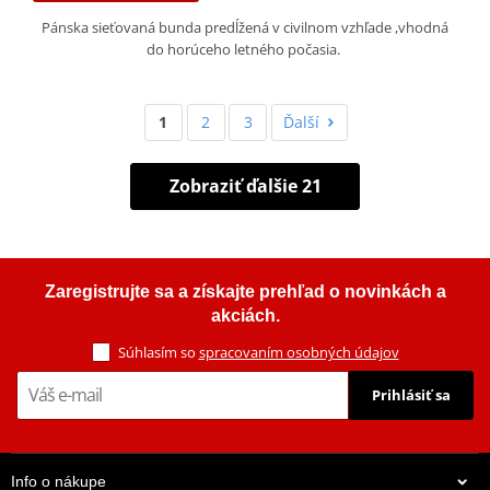
Pánska sieťovaná bunda predĺžená v civilnom vzhľade ,vhodná
do horúceho letného počasia.
1
2
3
Ďalší
Zobraziť ďalšie 21
Zaregistrujte sa a získajte prehľad o novinkách a
akciách.
Súhlasím so
spracovaním osobných údajov
Prihlásiť sa
Info o nákupe