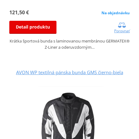
121,50 €
Na objednávku
Detail produktu
Porovnať
Krátka športová bunda s laminovanou membránou GERMATEX®
Z-Liner a oderuvzdorným…
AVON WP textilná pánska bunda GMS čierno-biela