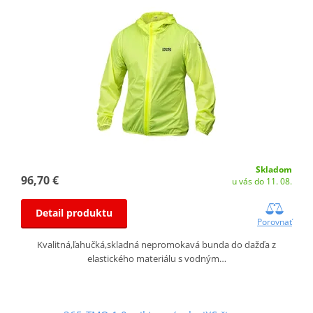
Skladom
96,70 €
u vás do 11. 08.
Detail produktu
Porovnať
Kvalitná,ľahučká,skladná nepromokavá bunda do dažďa z
elastického materiálu s vodným…