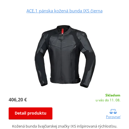
ACE.1 pánska kožená bunda IXS čierna
Skladom
406,20 €
u vás do 11. 08.
Detail produktu
Porovnať
Kožená bunda švajčiarskej značky IXS inšpirovaná rýchlosťou.