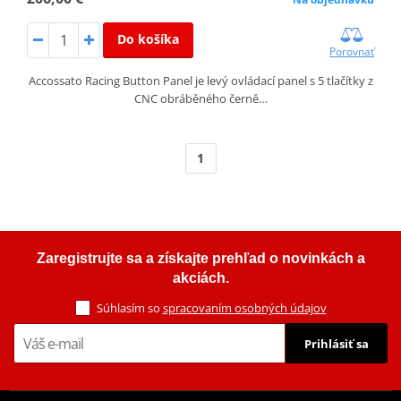
Do košíka
Porovnať
Accossato Racing Button Panel je levý ovládací panel s 5 tlačítky z
CNC obráběného černě…
1
Zaregistrujte sa a získajte prehľad o novinkách a
akciách.
Súhlasím so
spracovaním osobných údajov
Prihlásiť sa