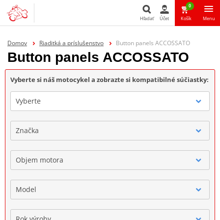
0
Hľadať
Účet
Košík
Menu
Hľadať
Domov
Riaditká a príslušenstvo
Button panels ACCOSSATO
Button panels ACCOSSATO
Vyberte si náš motocykel a zobrazte si kompatibilné súčiastky:
Vyberte
Značka
Objem motora
Model
Rok výroby