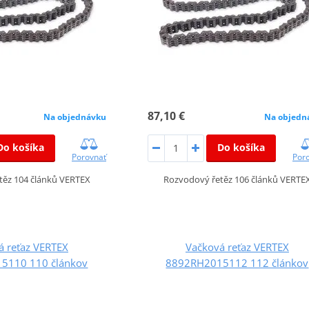
87,10 €
Na objednávku
Na objedn
Do košíka
Do košíka
Porovnať
Por
těz 104 článků VERTEX
Rozvodový řetěz 106 článků VERTE
á reťaz VERTEX
Vačková reťaz VERTEX
5110 110 článkov
8892RH2015112 112 článkov