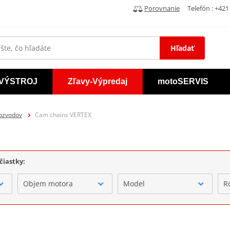
Porovnanie
Telefón : +421 
Hľadať
VÝSTROJ
Zľavy-Výpredaj
motoSERVIS
rozvodov
Cam chains VERTEX
čiastky:
Objem motora
Model
R