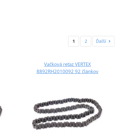
1
2
Ďalší
Vačková reťaz VERTEX
8892RH2010092 92 článkov