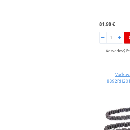
81,98 €
Rozvodový ře
Vačkov
8892RH201