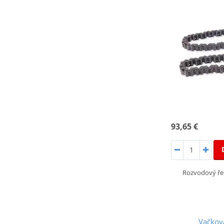
93,65 €
Rozvodový ře
Vačkov