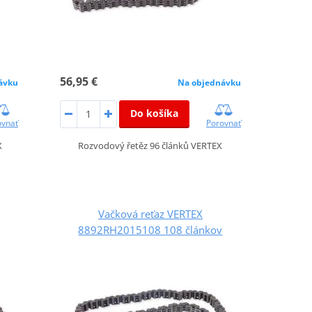
56,95 €
ávku
Na objednávku
Do košíka
ovnať
Porovnať
X
Rozvodový řetěz 96 článků VERTEX
Vačková reťaz VERTEX
8892RH2015108 108 článkov