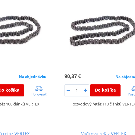
90,37 €
Na objednávku
Na objedn
Do košíka
Do košíka
Porovnať
Por
těz 108 článků VERTEX
Rozvodový řetěz 110 článků VERTE
á reťaz VERTEX
Vačková reťaz VERTEX