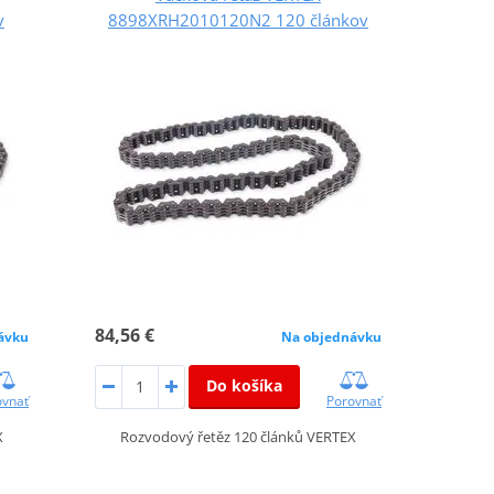
v
8898XRH2010120N2 120 článkov
84,56 €
ávku
Na objednávku
Do košíka
ovnať
Porovnať
X
Rozvodový řetěz 120 článků VERTEX