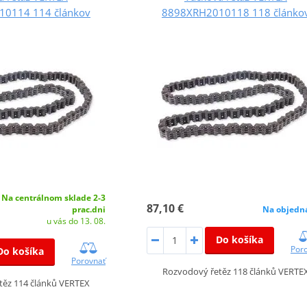
0114 114 článkov
8898XRH2010118 118 článko
Na centrálnom sklade 2-3
87,10 €
prac.dni
Na objedn
u vás do 13. 08.
Do košíka
Por
Do košíka
Porovnať
Rozvodový řetěz 118 článků VERTE
těz 114 článků VERTEX