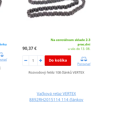
Na centrálnom sklade 2-3
ávku
prac.dni
90,37 €
u vás do 13. 08.
ovnať
Do košíka
Porovnať
X
Rozvodový řetěz 108 článků VERTEX
Vačková reťaz VERTEX
8892RH2015114 114 článkov