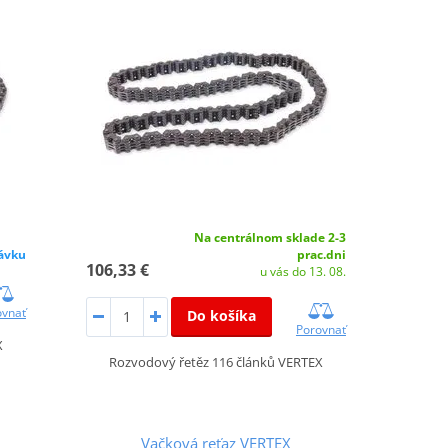
Na centrálnom sklade 2-3
ávku
prac.dni
106,33 €
u vás do 13. 08.
ovnať
Do košíka
Porovnať
X
Rozvodový řetěz 116 článků VERTEX
Vačková reťaz VERTEX