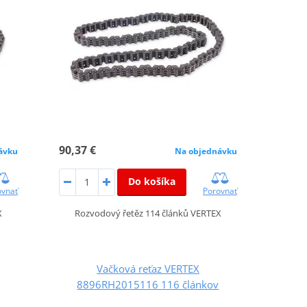
90,37 €
ávku
Na objednávku
Do košíka
ovnať
Porovnať
X
Rozvodový řetěz 114 článků VERTEX
Vačková reťaz VERTEX
8896RH2015116 116 článkov