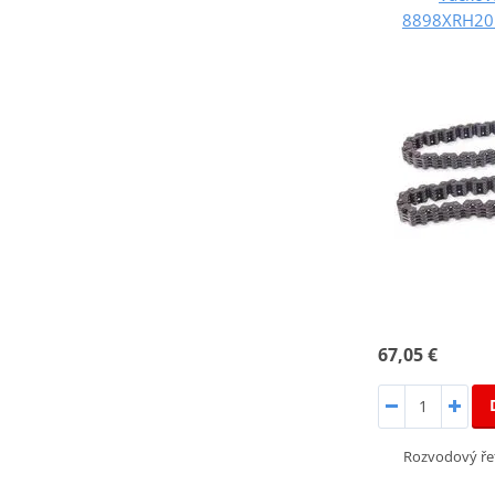
8898XRH201
67,05 €
Rozvodový ře