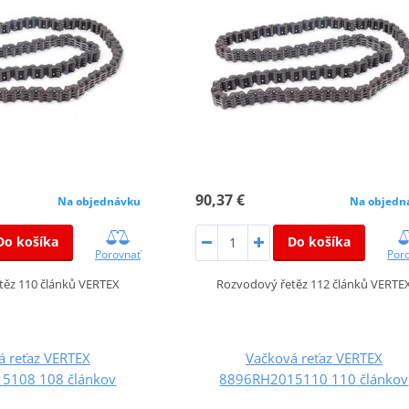
90,37 €
Na objednávku
Na objedn
Do košíka
Do košíka
Porovnať
Por
těz 110 článků VERTEX
Rozvodový řetěz 112 článků VERTE
á reťaz VERTEX
Vačková reťaz VERTEX
5108 108 článkov
8896RH2015110 110 článkov