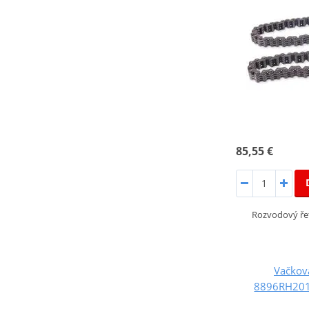
85,55 €
Rozvodový ře
Vačkov
8896RH201