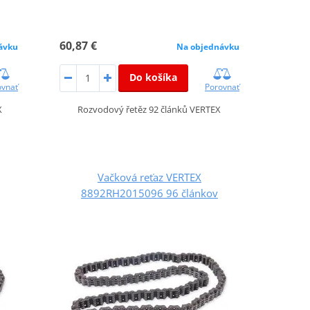
60,87 €
ávku
Na objednávku
Do košíka
ovnať
Porovnať
X
Rozvodový řetěz 92 článků VERTEX
Vačková reťaz VERTEX
8892RH2015096 96 článkov