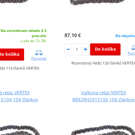
Na centrálnom sklade 2-3
87,10 €
prac.dni
Na objedn
u vás do 13. 08.
Do košíka
Por
Do košíka
Porovnať
Rozvodový řetěz 120 článků VERTE
těz 114 článků VERTEX
á reťaz VERTEX
Vačková reťaz VERTEX
5104 104 článkov
8892RH2015106 106 článkov