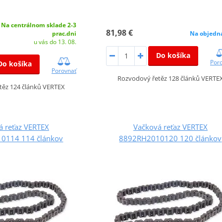
Na centrálnom sklade 2-3
81,98 €
prac.dni
Na objedn
u vás do 13. 08.
Do košíka
Por
Do košíka
Porovnať
Rozvodový řetěz 128 článků VERTE
těz 124 článků VERTEX
á reťaz VERTEX
Vačková reťaz VERTEX
0114 114 článkov
8892RH2010120 120 článkov