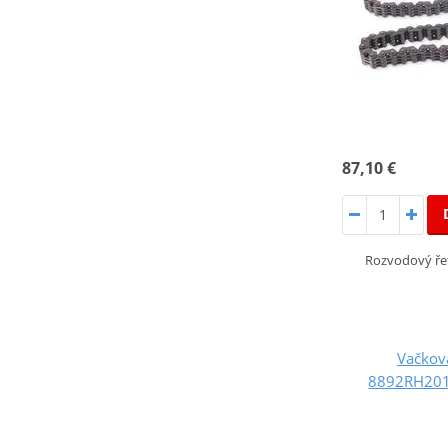
87,10 €
Rozvodový ře
Vačkov
8892RH201