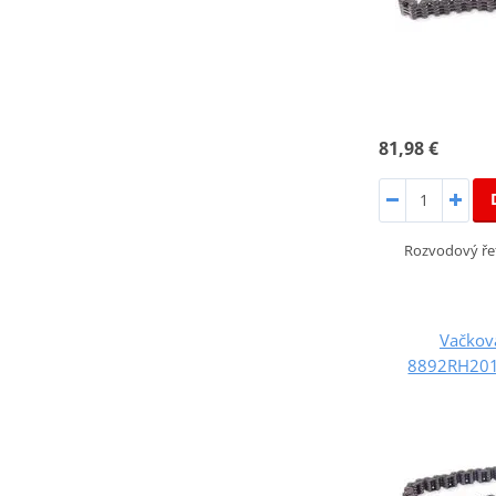
81,98 €
Rozvodový ře
Vačkov
8892RH201