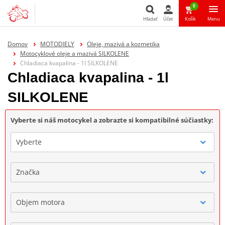
0
Hľadať
Účet
Košík
Menu
Hľadať
Domov
MOTODIELY
Oleje, mazivá a kozmetika
Motocyklové oleje a mazivá SILKOLENE
Chladiaca kvapalina - 1l SILKOLENE
Chladiaca kvapalina - 1l
SILKOLENE
Vyberte si náš motocykel a zobrazte si kompatibilné súčiastky:
Vyberte
Značka
Objem motora