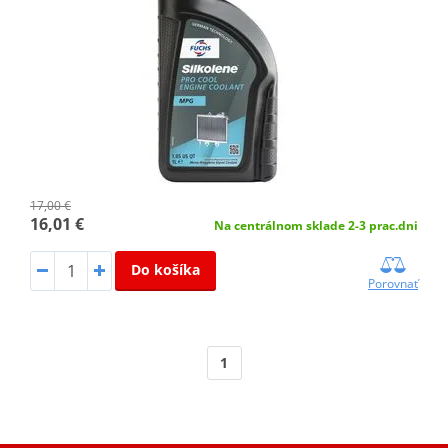
17,00 €
16,01 €
Na centrálnom sklade 2-3 prac.dni
Do košíka
Porovnať
1