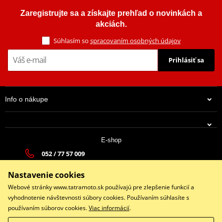
Zaregistrujte sa a získajte prehľad o novinkách a
akciách.
Súhlasím so
spracovaním osobných údajov
Prihlásiť sa
Info o nákupe
E-shop
052 / 77 57 009
tatramoto@tatramoto.sk
Nastavenie cookies
Po - Pia 9:00-17:00 | So: 9:00-13:00 | Ne: Zatvorené
Webové stránky www.tatramoto.sk používajú pre zlepšenie funkcií a
vyhodnotenie návštevnosti súbory cookies. Používaním súhlasíte s
používaním súborov cookies.
Viac informácií
.
Facebook