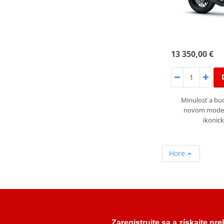
13 350,00 €
Minulosť a bud
novom modeli
ikoni
Hore
Zaregistrujte sa a získajte pr