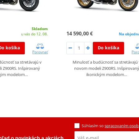
Skladom
14 590,00 €
u vás do 12. 08.
Na objedn
Do košíka
Do košíka
Porovnať
Por
úcnosť sa stretávajú v
Minulosť a budúcnosť sa stretávajú 
 Z900RS. Inšpirovaný
novom modeli Z900RS. Inšpirovan
ckým modelom…
ikonickým modelom…
Súhlasím so
spracovaním osob
ehľad o novinkách a akciách.