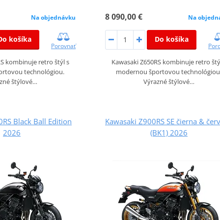
8 090,00 €
Na objedn
Na objednávku
Do košíka
Do košíka
Por
Porovnať
Kawasaki Z650RS kombinuje retro štý
 kombinuje retro štýl s
modernou športovou technológiou
rtovou technológiou.
Výrazné štýlové…
zné štýlové…
RS Black Ball Edition
Kawasaki Z900RS SE čierna & čer
2026
(BK1) 2026