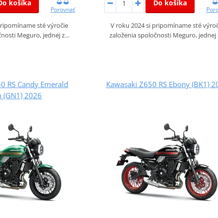
Do košíka
Do košíka
Porovnať
Por
pripomíname sté výročie
V roku 2024 si pripomíname sté výro
čnosti Meguro, jednej z…
založenia spoločnosti Meguro, jednej
50 RS Candy Emerald
Kawasaki Z650 RS Ebony (BK1) 2
n (GN1) 2026