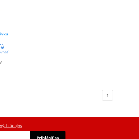
ávku
ovnať
v
ý
1
ných údajov
Prihlásiť sa