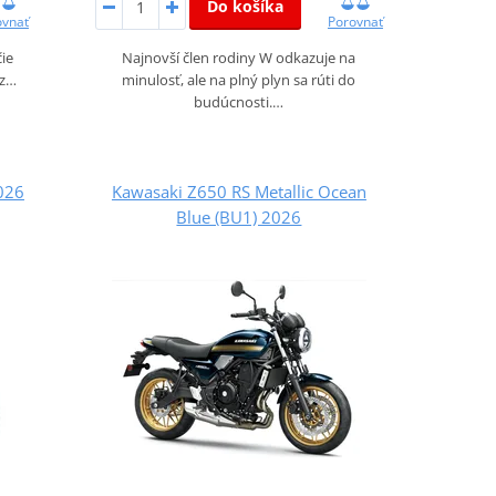
Do košíka
ovnať
Porovnať
čie
Najnovší člen rodiny W odkazuje na
 z…
minulosť, ale na plný plyn sa rúti do
budúcnosti.…
026
Kawasaki Z650 RS Metallic Ocean
Blue (BU1) 2026