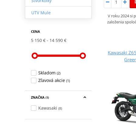
Štvorkolky
UTV Mule
V roku 2024 si 
založenia spolo
CENA
5 150 €
14 590 €
Kawasaki Z6
Gree
Skladom
(2)
Zľavová akcie
(1)
ZNAČKA
(1)
Kawasaki
(8)