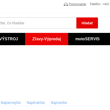
Porovnanie
Telefón : +421 
Hľadať
VÝSTROJ
Zľavy-Výpredaj
motoSERVIS
Najlacnejšie
Najdrahšie
Najnovšie