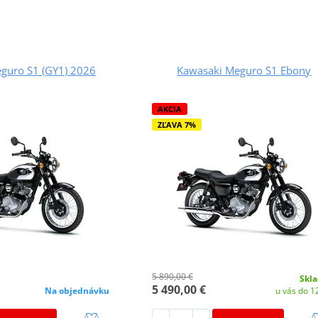
guro S1 (GY1) 2026
Kawasaki Meguro S1 Ebony
AKCIA
ZĽAVA 7%
5 890,00 €
Skl
5 490,00 €
Na objednávku
u vás do 12