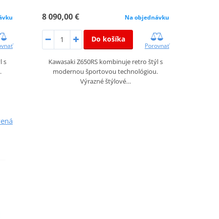
8 090,00 €
ávku
Na objednávku
Do košíka
ovnať
Porovnať
l s
Kawasaki Z650RS kombinuje retro štýl s
.
modernou športovou technológiou.
Výrazné štýlové…
vená