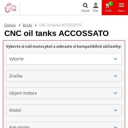
0
Hľadať
Účet
Košík
Menu
Hľadať
Domov
Brzdy
CNC oil tanks ACCOSSATO
CNC oil tanks ACCOSSATO
Vyberte si náš motocykel a zobrazte si kompatibilné súčiastky:
Vyberte
Značka
Objem motora
Model
Rok výroby