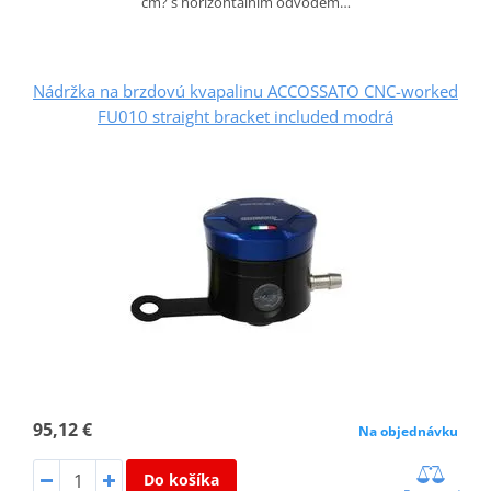
cm? s horizontálním odvodem…
Nádržka na brzdovú kvapalinu ACCOSSATO CNC-worked
FU010 straight bracket included modrá
95,12 €
Na objednávku
Do košíka