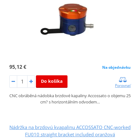
95,12 €
Na objednávku
Do košíka
Porovnať
CNC obráběná nádobka brzdové kapaliny Accossato o objemu 25
cm? s horizontálním odvodem…
Nádržka na brzdovú kvapalinu ACCOSSATO CNC-worked
FU010 straight bracket included oranžová