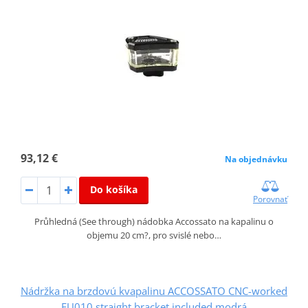
93,12 €
Na objednávku
Do košíka
Porovnať
Průhledná (See through) nádobka Accossato na kapalinu o
objemu 20 cm?, pro svislé nebo…
Nádržka na brzdovú kvapalinu ACCOSSATO CNC-worked
FU010 straight bracket included modrá