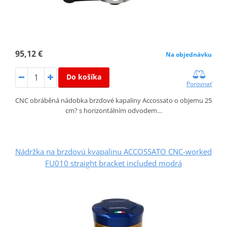
95,12 €
Na objednávku
Do košíka
Porovnať
CNC obráběná nádobka brzdové kapaliny Accossato o objemu 25
cm? s horizontálním odvodem…
Nádržka na brzdovú kvapalinu ACCOSSATO CNC-worked
FU010 straight bracket included modrá