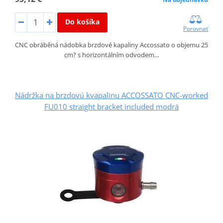
Do košíka
Porovnať
CNC obráběná nádobka brzdové kapaliny Accossato o objemu 25
cm? s horizontálním odvodem…
Nádržka na brzdovú kvapalinu ACCOSSATO CNC-worked
FU010 straight bracket included modrá