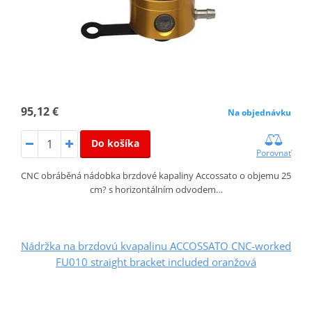
95,12 €
Na objednávku
Do košíka
Porovnať
CNC obráběná nádobka brzdové kapaliny Accossato o objemu 25
cm? s horizontálním odvodem…
Nádržka na brzdovú kvapalinu ACCOSSATO CNC-worked
FU010 straight bracket included oranžová