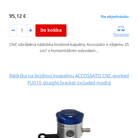
95,12 €
Na objednávku
Do košíka
Porovnať
CNC obráběná nádobka brzdové kapaliny Accossato o objemu 25
cm? s horizontálním odvodem…
Nádržka na brzdovú kvapalinu ACCOSSATO CNC-worked
FU010 straight bracket included modrá