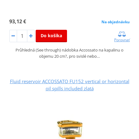
93,12 €
Na objednávku
Do košíka
Porovnať
Průhledná (See through) nádobka Accossato na kapalinu o
objemu 20 cm?, pro svislé nebo…
Fluid reservoir ACCOSSATO FU152 vertical or horizontal
oil spills included zlatá