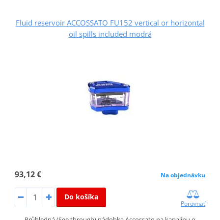
Fluid reservoir ACCOSSATO FU152 vertical or horizontal
oil spills included modrá
93,12 €
Na objednávku
Do košíka
Porovnať
Průhledná (See through) nádobka Accossato na kapalinu o