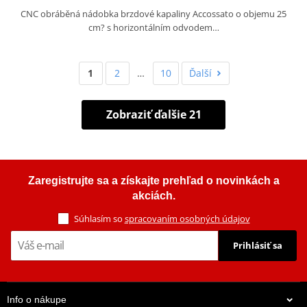
CNC obráběná nádobka brzdové kapaliny Accossato o objemu 25
cm? s horizontálním odvodem…
1
2
…
10
Ďalší
Zobraziť ďalšie 21
Zaregistrujte sa a získajte prehľad o novinkách a
akciách.
Súhlasím so
spracovaním osobných údajov
Prihlásiť sa
Info o nákupe