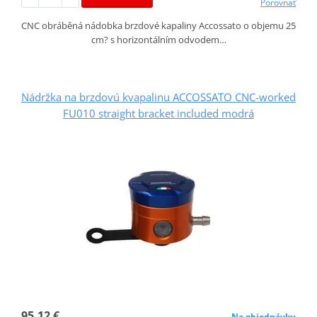
Porovnať
CNC obráběná nádobka brzdové kapaliny Accossato o objemu 25
cm? s horizontálním odvodem…
Nádržka na brzdovú kvapalinu ACCOSSATO CNC-worked
FU010 straight bracket included modrá
95,12 €
Na objednávku