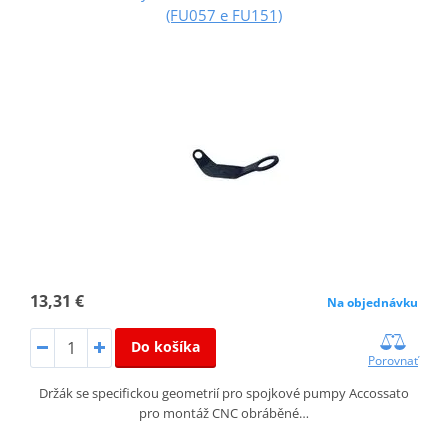
(FU057 e FU151)
13,31 €
Na objednávku
Do košíka
Porovnať
Držák se specifickou geometrií pro spojkové pumpy Accossato
pro montáž CNC obráběné…