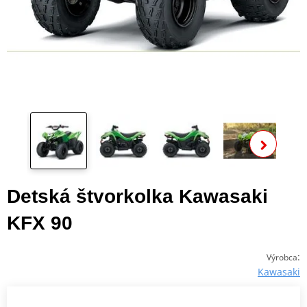
Zo
ďalš
Detská štvorkolka Kawasaki
KFX 90
:
Výrobca
Kawasaki