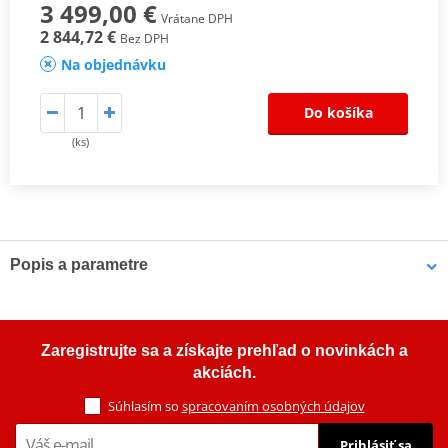
3 499,00 €
Vrátane DPH
2 844,72 €
Bez DPH
Na objednávku
Do košíka
(ks)
Popis a parametre
Štvorkolky KFX90 umožňujú deťom prechádzať náročnejšie trate
a zažívať väčšie dobrodružstvá s motorom s objemom 89,9 cm3
a športovým podvozkom.
Zaregistrujte sa a získajte prehľad o novinkách a
akciách.
Max. hmotnosť jazdca : 85 kg
Súhlasím so
spracovaním osobných údajov
Prihlásiť sa