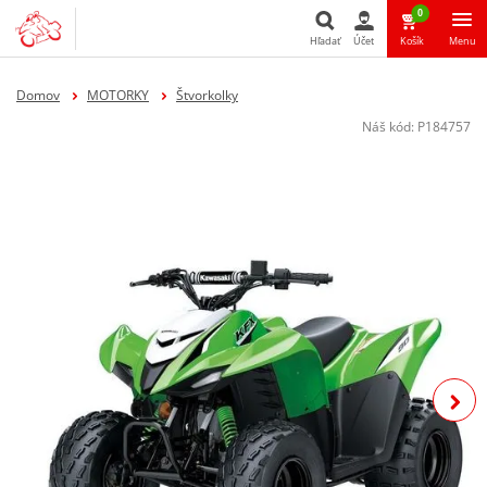
0
Hľadať
Účet
Košík
Menu
Hľadať
Domov
MOTORKY
Štvorkolky
Náš kód:
P184757