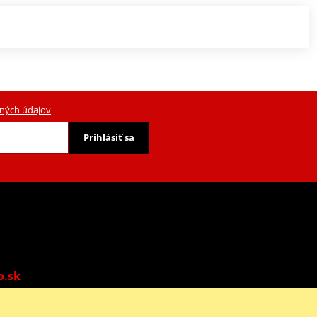
ných údajov
Prihlásiť sa
o.sk
o: 9:00-13:00 | Ne: Zatvorené