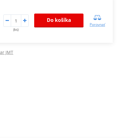
Do košíka
Porovnať
(ks)
var JMT