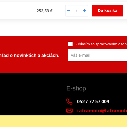
Do košíka
252,53 €
Súhlasím so
spracovaním osob
ehľad o novinkách a akciách.
E-shop
052 / 77 57 009
tatramoto@tatramot
Po - Pia 9:00-17:00 | S