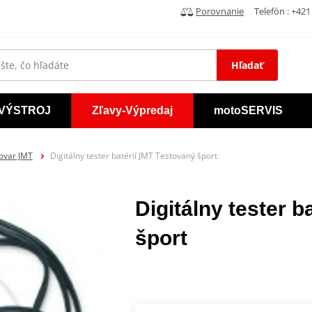
Porovnanie
Telefón : +421 
Hľadať
VÝSTROJ
Zľavy-Výpredaj
motoSERVIS
tovar JMT
Digitálny tester batérií JMT Testovaný šport
Digitálny tester 
šport