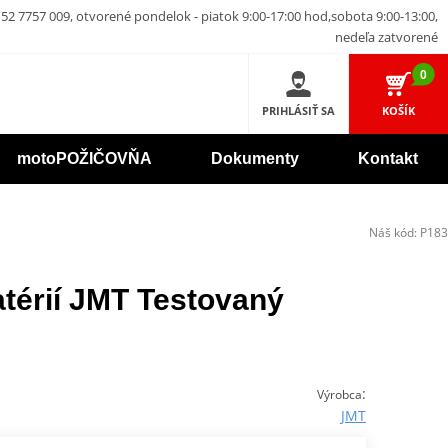
52 7757 009, otvorené pondelok - piatok 9:00-17:00 hod,sobota 9:00-13:00,
nedeľa zatvorené
0
PRIHLÁSIŤ SA
KOŠÍK
motoPOŽIČOVŇA
Dokumenty
Kontakt
Náš kód:
P183
batérií JMT Testovaný
:
Výrobca
JMT