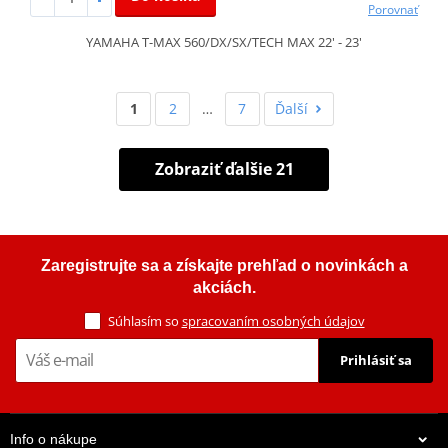
Porovnať
YAMAHA T-MAX 560/DX/SX/TECH MAX 22' - 23'
1
2
…
7
Ďalší
Zobraziť ďalšie 21
Zaregistrujte sa a získajte prehľad o novinkách a
akciách.
Súhlasím so
spracovaním osobných údajov
Prihlásiť sa
Info o nákupe