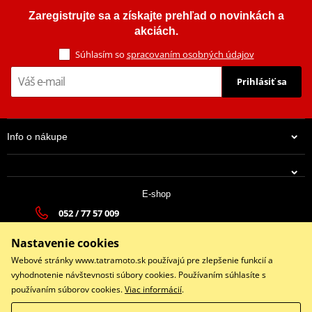
Zaregistrujte sa a získajte prehľad o novinkách a
akciách.
Súhlasím so
spracovaním osobných údajov
Prihlásiť sa
Info o nákupe
E-shop
052 / 77 57 009
tatramoto@tatramoto.sk
Nastavenie cookies
Po - Pia 9:00-17:00 | So: 9:00-13:00 | Ne: Zatvorené
Webové stránky www.tatramoto.sk používajú pre zlepšenie funkcií a
vyhodnotenie návštevnosti súbory cookies. Používaním súhlasíte s
používaním súborov cookies.
Viac informácií
.
Facebook