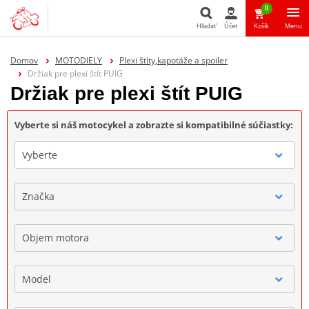
0
Hľadať
Účet
Košík
Menu
Hľadať
Domov
MOTODIELY
Plexi štíty,kapotáže a spoiler
Držiak pre plexi štít PUIG
Držiak pre plexi štít PUIG
Vyberte si náš motocykel a zobrazte si kompatibilné súčiastky:
Vyberte
Značka
Objem motora
Model