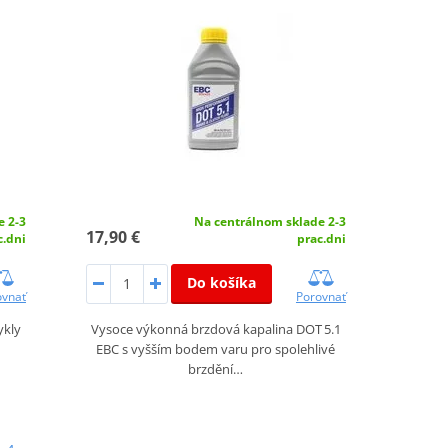
e 2-3
Na centrálnom sklade 2-3
17,90 €
c.dni
prac.dni
Do košíka
ovnať
Porovnať
ykly
Vysoce výkonná brzdová kapalina DOT 5.1
EBC s vyšším bodem varu pro spolehlivé
brzdění…