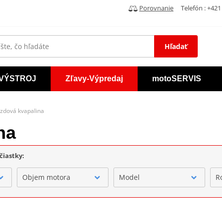
Porovnanie
Telefón : +421 
Hľadať
VÝSTROJ
Zľavy-Výpredaj
motoSERVIS
zdová kvapalina
na
čiastky:
Objem motora
Model
R