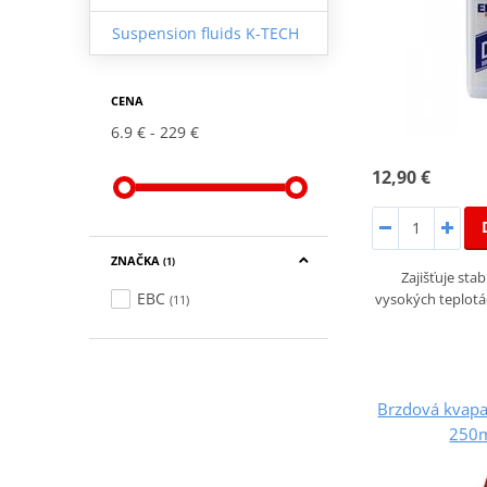
Suspension fluids K-TECH
CENA
6.9 €
229 €
12,90 €
ZNAČKA
(1)
Zajišťuje stab
EBC
vysokých teplotác
(11)
Brzdová kvapa
250ml