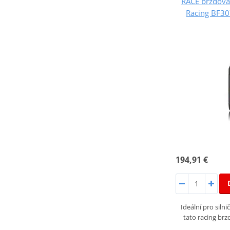
RACE brzdová
Racing BF307
194,91 €
Ideální pro siln
tato racing brz