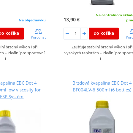
Na centrálnom sklad
13,90 €
Na objednávku
pra
Do košíka
Do košíka
Porovnať
Por
ilní brzdný výkon i při
Zajišťuje stabilní brzdný výkon i při
h – ideální pro sportovní
vysokých teplotách – ideální pro sport
i…
i…
apalina EBC Dot 4
Brzdová kvapalina EBC Dot 4
l low viscosity for
BF004LV-6 500ml (6 bottles)
/ESP Systém