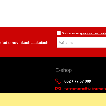
Súhlasím so
spracovaním osob
ehľad o novinkách a akciách.
E-shop
052 / 77 57 009
tatramoto@tatramot
Po - Pia 9:00-17:00 | S