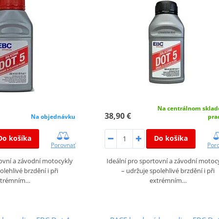
Na centrálnom sklad
38,90 €
Na objednávku
pra
Do košíka
Do košíka
Porovnať
Por
tovní a závodní motocykly
Ideální pro sportovní a závodní motoc
olehlivé brzdění i při
– udržuje spolehlivé brzdění i při
xtrémním…
extrémním…