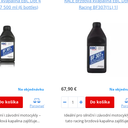
 kvapalina EBC Dot 4
RACE brzdová kvapalina EBC Do
 500 ml (6 bottles)
Racing BF307(1L) 1l
67,90 €
Na objednávku
Na objedn
Do košíka
Do košíka
Porovnať
Por
iční i závodní motocykly –
Ideální pro silniční i závodní motocykl
dová kapalina zajišťuje…
tato racing brzdová kapalina zajišťuj