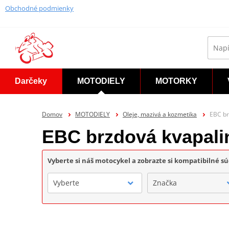
Obchodné podmienky
Darčeky
MOTODIELY
MOTORKY
Domov
MOTODIELY
Oleje, mazivá a kozmetika
EBC br
EBC brzdová kvapali
Vyberte si náš motocykel a zobrazte si kompatibilné sú
Vyberte
Značka