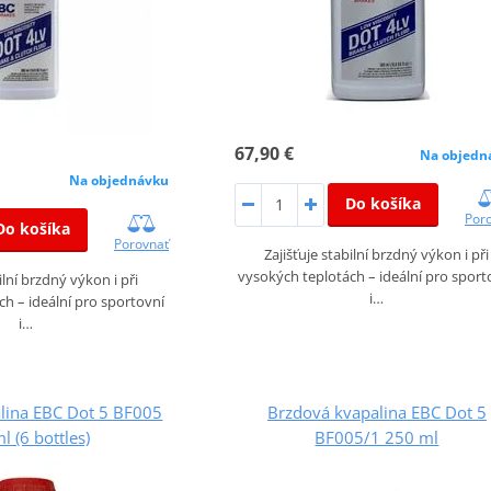
67,90 €
Na objedn
Na objednávku
Do košíka
Por
Do košíka
Porovnať
Zajišťuje stabilní brzdný výkon i při
vysokých teplotách – ideální pro sport
ilní brzdný výkon i při
i…
h – ideální pro sportovní
i…
lina EBC Dot 5 BF005
Brzdová kvapalina EBC Dot 5
 (6 bottles)
BF005/1 250 ml