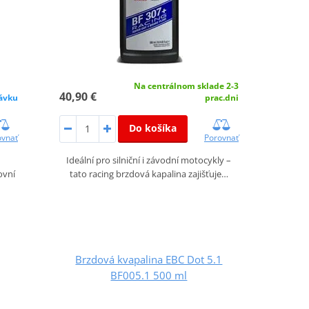
Na centrálnom sklade 2-3
40,90 €
ávku
prac.dni
Do košíka
ovnať
Porovnať
Ideální pro silniční i závodní motocykly –
ovní
tato racing brzdová kapalina zajišťuje…
Brzdová kvapalina EBC Dot 5.1
BF005.1 500 ml