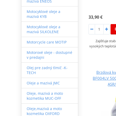
mazivá ENEOS
Motocyklové oleje a
mazivá KYB
33,90 €
Motocyklové oleje a
mazivá SILKOLENE
Zajišťuje stab
Motorcycle care MOTIP
vysokých teplotác
Motorové oleje - dostupné
v predajni
Olej pre zadný tlmič -K-
Brzdová kv
TECH
BF004LV 500m
Oleje a mazivá JMC
ASR
Oleje, mazivá a moto
kozmetika MUC-OFF
Oleje,mazivá a moto
kozmetika OXFORD