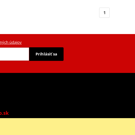
1
ných údajov
Prihlásiť sa
o.sk
o: 9:00-13:00 | Ne: Zatvorené