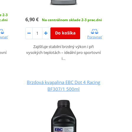
e 2-3
6,90 €
c.dni
Na centrálnom sklade 2-3 prac.dni
Do košíka
ovnať
Porovnať
Zajišťuje stabilní brzdný výkon i při
ovní
vysokých teplotách – ideální pro sportovní
i…
Brzdová kvapalina EBC Dot 4 Racing
BF307/1 500ml