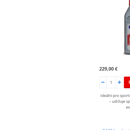
229,00 €
Ideální pro spor
– udržuje sp
e