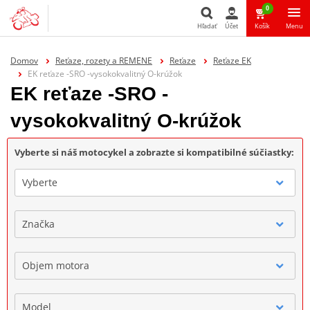
0
Hľadať
Účet
Košík
Menu
Hľadať
Domov
Reťaze, rozety a REMENE
Reťaze
Reťaze EK
EK reťaze -SRO -vysokokvalitný O-krúžok
EK reťaze -SRO -
vysokokvalitný O-krúžok
Vyberte si náš motocykel a zobrazte si kompatibilné súčiastky:
Vyberte
Značka
Objem motora
Model