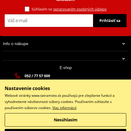
Súhlasím so
spracovaním osobných údajov
Prihlásiť sa
Info o nákupe
E-shop
052 / 77 57 009
tatramoto@tatramoto.sk
Nastavenie cookies
Po - Pia 9:00-17:00 | So: 9:00-13:00 | Ne: Zatvorené
Webové stránky www.tatramoto.sk používajú pre zlepšenie funkcií a
vyhodnotenie návštevnosti súbory cookies. Používaním súhlasíte s
používaním súborov cookies.
Viac informácií
.
Facebook
Nesúhlasím
Copyright © 2026 www.tatramoto.sk
Všetky práva vyhradené