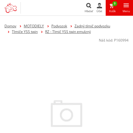
0
Hľadať
Účet
Košík
Menu
Hľadať
Domov
MOTODIELY
Podvozok
Zadný tlmič podvozku
Tlmiče YSS twin
RZ - Tlmič YSS twin emulzný
Náš kód:
P160994