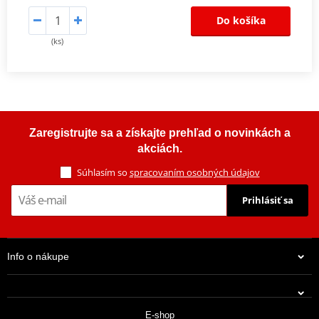
Do košíka
(ks)
Zaregistrujte sa a získajte prehľad o novinkách a
akciách.
Súhlasím so
spracovaním osobných údajov
Prihlásiť sa
Info o nákupe
E-shop