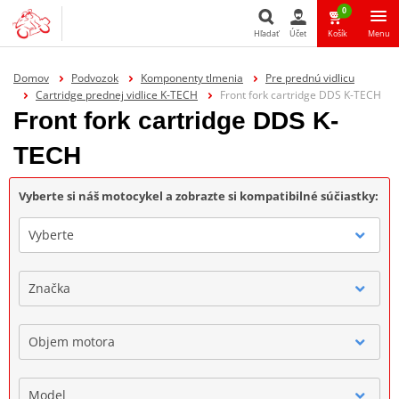
0
Hľadať
Účet
Košík
Menu
Hľadať
Domov
Podvozok
Komponenty tlmenia
Pre prednú vidlicu
Cartridge prednej vidlice K-TECH
Front fork cartridge DDS K-TECH
Front fork cartridge DDS K-
TECH
Vyberte si náš motocykel a zobrazte si kompatibilné súčiastky:
Vyberte
Značka
Objem motora
Model