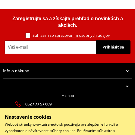
Zaregistrujte sa a získajte prehľad o novinkách a
akciách.
Súhlasím so
spracovaním osobných údajov
Prihlásiť sa
Info o nákupe
E-shop
052 / 77 57 009
tatramoto@tatramoto.sk
Nastavenie cookies
Po - Pia 9:00-17:00 | So: 9:00-13:00 | Ne: Zatvorené
Webové stránky www.tatramoto.sk používajú pre zlepšenie funkcií a
vyhodnotenie návštevnosti súbory cookies. Používaním súhlasíte s