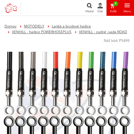
0
Hľadať
Účet
Košík
Menu
Hľadať
Domov
MOTODIELY
Lanká a brzdové hadice
VENHILL - hadice POWERHOSEPLUS
VENHILL - zadné -sada ROAD
Náš kód:
P5499