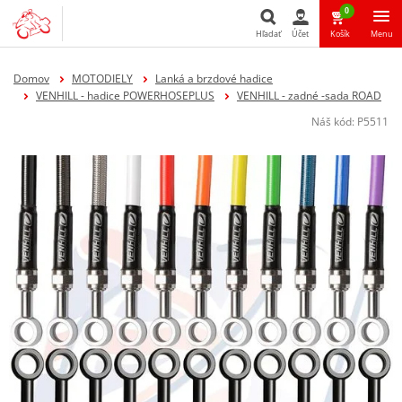
0
Hľadať
Účet
Košík
Menu
Hľadať
Domov
MOTODIELY
Lanká a brzdové hadice
VENHILL - hadice POWERHOSEPLUS
VENHILL - zadné -sada ROAD
Náš kód:
P5511