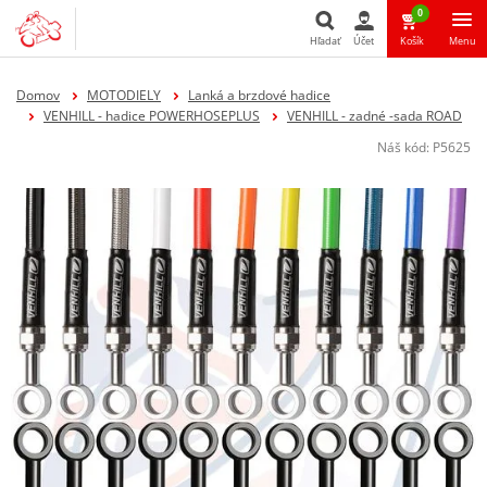
0
Hľadať
Účet
Košík
Menu
Hľadať
Domov
MOTODIELY
Lanká a brzdové hadice
VENHILL - hadice POWERHOSEPLUS
VENHILL - zadné -sada ROAD
Náš kód:
P5625