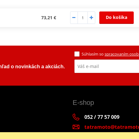
Do košíka
73,21 €
Súhlasím so
spracovaním osob
ehľad o novinkách a akciách.
E-shop
052 / 77 57 009
tatramoto@tatramot
Po - Pia 9:00-17:00 | S