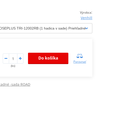
:
Výrobca
Venhill
Do košíka
Porovnať
(ks)
 zadné -sada ROAD