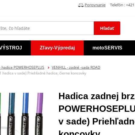
Porovnanie
Telefón : +421 
Hľadať
VÝSTROJ
Zľavy-Výpredaj
motoSERVIS
 - hadice POWERHOSEPLUS
VENHILL - zadné -sada ROAD
hadica v sade) Priehľadné hadice, čierne koncovky
Hadica zadnej brz
POWERHOSEPLUS 
v sade) Priehľadn
koncovky