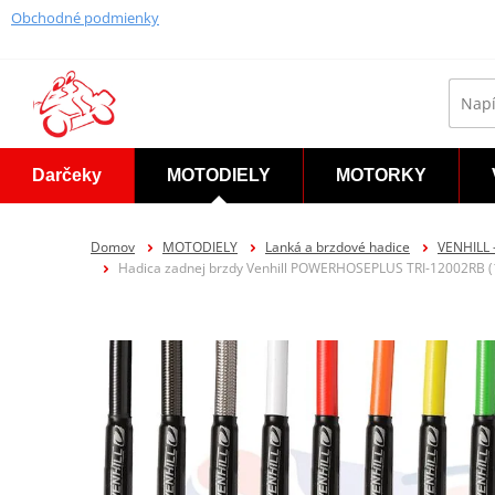
Obchodné podmienky
Darčeky
MOTODIELY
MOTORKY
Domov
MOTODIELY
Lanká a brzdové hadice
VENHILL
Hadica zadnej brzdy Venhill POWERHOSEPLUS TRI-12002RB (1 