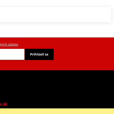
ných údajov
Prihlásiť sa
o.sk
o: 9:00-13:00 | Ne: Zatvorené