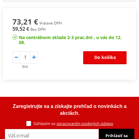
73,21 €
Vrátane DPH
59,52 €
Bez DPH
Na centrálnom sklade 2-3 prac.dni , u vás do 12.
08.
Do košíka
(ks)
Zaregistrujte sa a získajte prehľad o novinkách a
akciách.
Súhlasím so
spracovaním osobných údajov
Prihlásiť sa