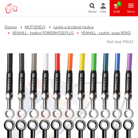
0
Hľadať
Účet
Košík
Menu
Hľadať
Domov
MOTODIELY
Lanká a brzdové hadice
VENHILL - hadice POWERHOSEPLUS
VENHILL - zadné -sada ROAD
Náš kód:
P5632