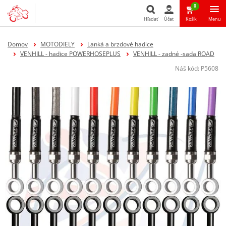
0
Hľadať
Účet
Košík
Menu
Hľadať
Domov
MOTODIELY
Lanká a brzdové hadice
VENHILL - hadice POWERHOSEPLUS
VENHILL - zadné -sada ROAD
Náš kód:
P5608