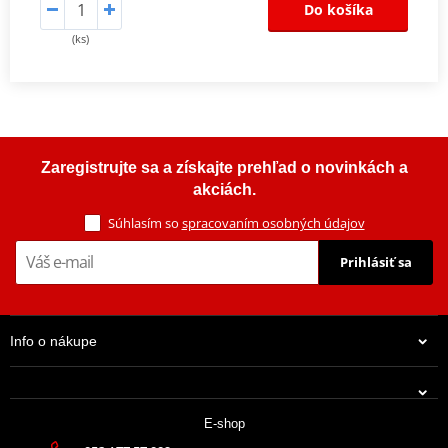
Do košíka
(ks)
Zaregistrujte sa a získajte prehľad o novinkách a
akciách.
Súhlasím so
spracovaním osobných údajov
Prihlásiť sa
Info o nákupe
E-shop