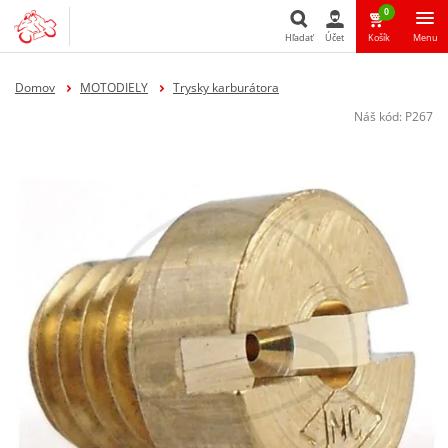
0
Hľadať
Účet
Košík
Menu
Hľadať
Domov
MOTODIELY
Trysky karburátora
Náš kód:
P267