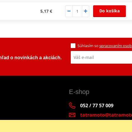
Do košíka
5,17 €
Súhlasím so
spracovaním osob
ehľad o novinkách a akciách.
E-shop
052 / 77 57 009
tatramoto@tatramot
Po - Pia 9:00-17:00 | S