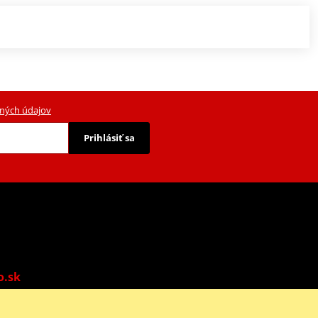
ných údajov
Prihlásiť sa
o.sk
o: 9:00-13:00 | Ne: Zatvorené