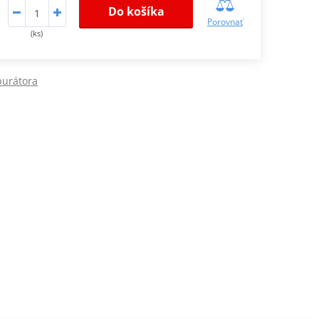
Do košíka
Porovnať
(ks)
burátora