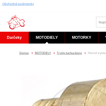
Obchodné podmienky
Darčeky
MOTODIELY
MOTORKY
Domov
MOTODIELY
Trysky karburátora
Hlavná trysk