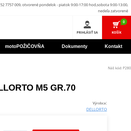
52 7757 009, otvorené pondelok - piatok 9:00-17:00 hod,sobota 9:00-13:00,
nedeľa zatvorené
0
PRIHLÁSIŤ SA
KOŠÍK
motoPOŽIČOVŇA
Dokumenty
Kontakt
Náš kód:
P280
ELLORTO M5 GR.70
:
Výrobca
DELLORTO