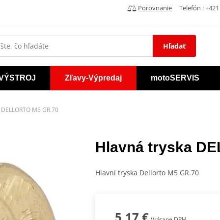
Porovnanie
Telefón : +421 
Hľadať
VÝSTROJ
Zľavy-Výpredaj
motoSERVIS
a DELLORTO M5 GR.70
Hlavná tryska D
Hlavní tryska Dellorto M5 GR.70
5,17 €
Vrátane DPH