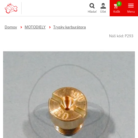
0
Hľadať
Účet
Košík
Menu
Hľadať
Domov
MOTODIELY
Trysky karburátora
Náš kód:
P293