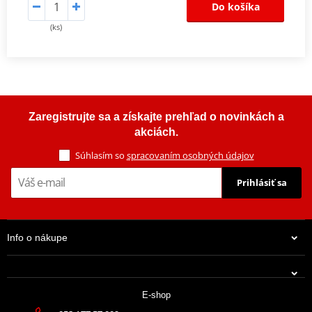
Do košíka
(ks)
Zaregistrujte sa a získajte prehľad o novinkách a
akciách.
Súhlasím so
spracovaním osobných údajov
Prihlásiť sa
Info o nákupe
E-shop