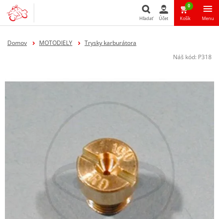
0
Hľadať
Účet
Košík
Menu
Hľadať
Domov
MOTODIELY
Trysky karburátora
Náš kód:
P318