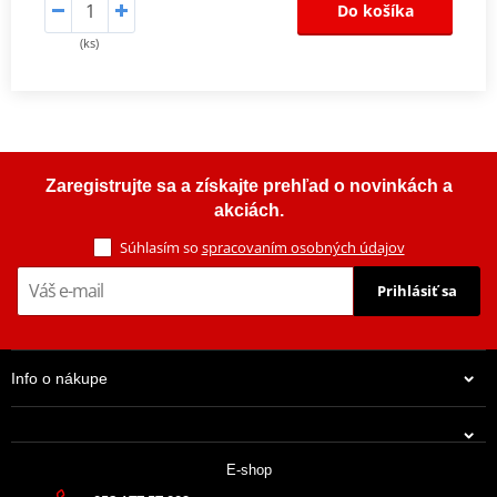
Do košíka
(ks)
Zaregistrujte sa a získajte prehľad o novinkách a
akciách.
Súhlasím so
spracovaním osobných údajov
Prihlásiť sa
Info o nákupe
E-shop