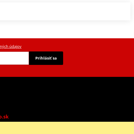
ných údajov
Prihlásiť sa
o.sk
o: 9:00-13:00 | Ne: Zatvorené