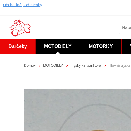
Obchodné podmienky
Darčeky
MOTODIELY
MOTORKY
Domov
MOTODIELY
Trysky karburátora
Hlavná trysk