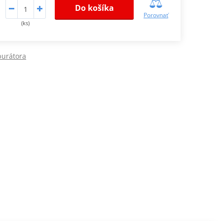
Do košíka
Porovnať
(ks)
burátora