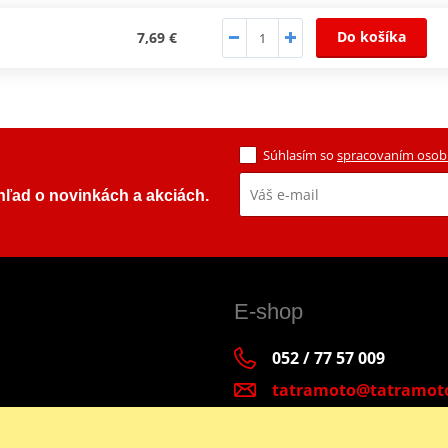
Do košíka
7,69 €
Súhlasím so
spracovaním osob
ehľad o novinkách a akciách.
E-shop
052 / 77 57 009
tatramoto@tatramot
Po - Pia 9:00-17:00 | S