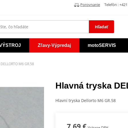
Porovnanie
Telefón : +421 
Hľadať
VÝSTROJ
Zľavy-Výpredaj
motoSERVIS
a DELLORTO M6 GR.58
Hlavná tryska D
Hlavní tryska Dellorto M6 GR.58
7,69 €
Vrátane DPH