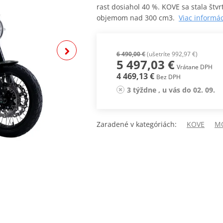
rast dosiahol 40 %. KOVE sa stala št
objemom nad 300 cm3.
Viac informá
6 490,00 €
(ušetríte 992,97 €)
5 497,03 €
Vrátane DPH
4 469,13 €
Bez DPH
3 týždne , u vás do 02. 09.
Zaradené v kategóriách:
KOVE
M