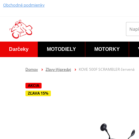
Obchodné podmienky
Darčeky
MOTODIELY
MOTORKY
Domov
Zľavy-Výpredaj
KOVE 500F SCRAMBLER červená
AKCIA
ZĽAVA 15%