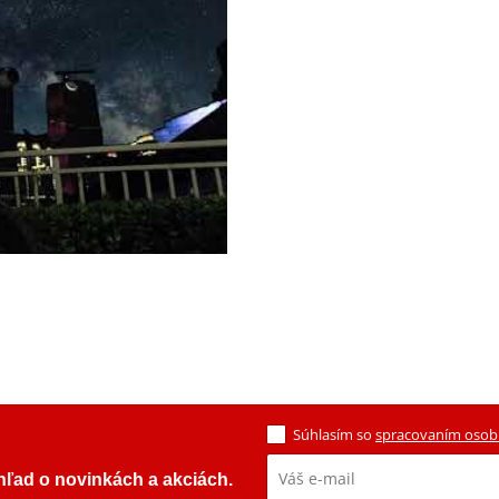
Súhlasím so
spracovaním osob
ehľad o novinkách a akciách.