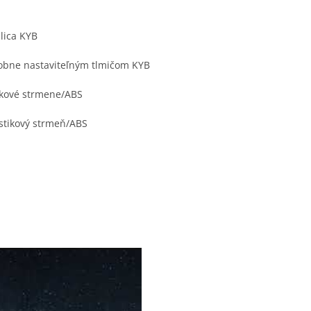
lica KYB
sobne nastaviteľným tlmičom KYB
tikové strmene/ABS
stikový strmeň/ABS