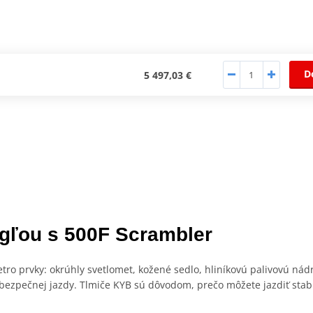
D
5 497,03 €
gľou s 500F Scrambler
tro prvky: okrúhly svetlomet, kožené sedlo, hliníkovú palivovú nádr
ezpečnej jazdy. Tlmiče KYB sú dôvodom, prečo môžete jazdiť stab