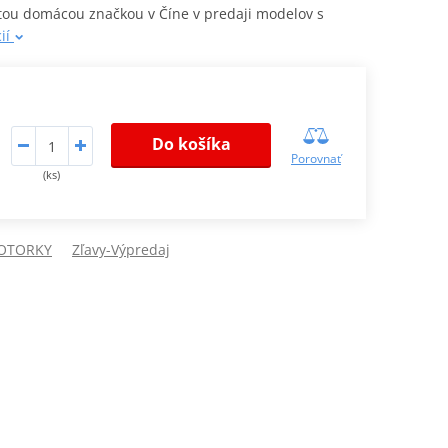
vrtou domácou značkou v Číne v predaji modelov s
cií
Do košíka
Porovnať
(ks)
OTORKY
Zľavy-Výpredaj