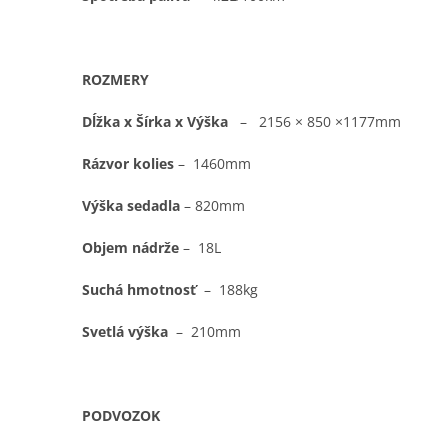
ROZMERY
Dĺžka x Šírka x Výška
–
2156 × 850 ×1177mm
Rázvor kolies
–
1460mm
Výška sedadla
–
820mm
Objem nádrže
–
18L
Suchá hmotnosť
–
188kg
Svetlá výška
–
210mm
PODVOZOK