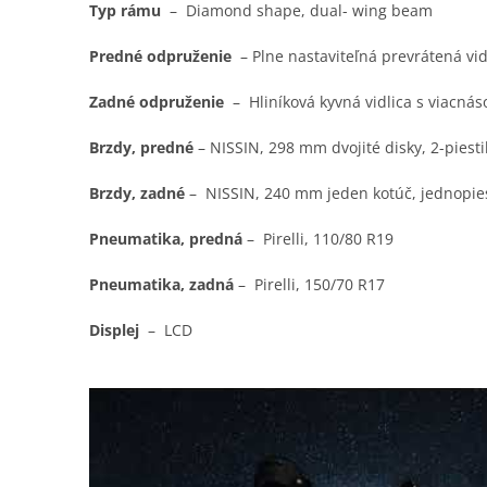
Typ rámu
– Diamond shape, dual- wing beam
Predné odpruženie
– Plne nastaviteľná prevrátená vid
Zadné odpruženie
– Hliníková kyvná vidlica s viacná
Brzdy, predné
– NISSIN, 298 mm dvojité disky, 2-pies
Brzdy, zadné
– NISSIN, 240 mm jeden kotúč, jednopie
Pneumatika, predná
–
Pirelli, 110/80 R19
Pneumatika, zadná
–
Pirelli, 150/70 R17
Displej
– LCD