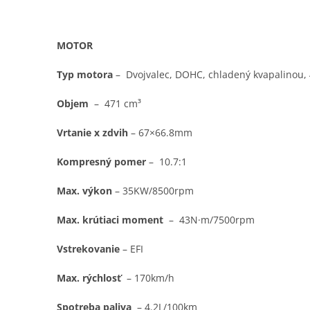
MOTOR
Typ motora
– Dvojvalec, DOHC, chladený kvapalinou, 4
Objem
–
471
cm³
Vrtanie x zdvih
–
67×66.8mm
Kompresný pomer
–
10.7:1
Max. výkon
–
35KW/8500rpm
Max. krútiaci moment
–
43N·m/7500rpm
Vstrekovanie
–
EFI
Max. rýchlosť
–
170km/h
Spotreba paliva
–
4.2L/100km