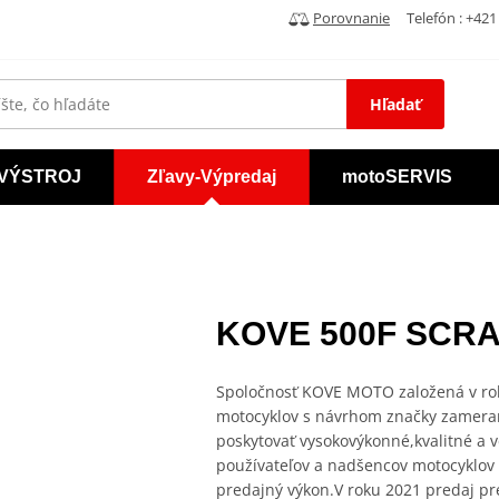
Porovnanie
Telefón : +421 
Hľadať
VÝSTROJ
Zľavy-Výpredaj
motoSERVIS
KOVE 500F SCRA
Spoločnosť KOVE MOTO založená v roku
motocyklov s návrhom značky zameran
poskytovať vysokovýkonné,kvalitné a 
používateľov a nadšencov motocyklov 
predajný výkon.V roku 2021 predaj pr