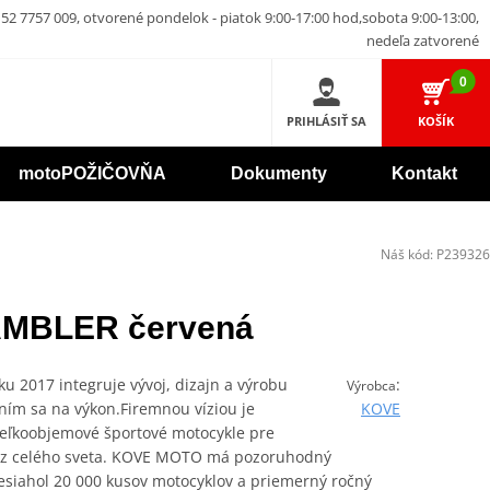
52 7757 009, otvorené pondelok - piatok 9:00-17:00 hod,sobota 9:00-13:00,
nedeľa zatvorené
0
PRIHLÁSIŤ SA
KOŠÍK
motoPOŽIČOVŇA
Dokumenty
Kontakt
Náš kód:
P239326
MBLER červená
 2017 integruje vývoj, dizajn a výrobu
:
Výrobca
ím sa na výkon.Firemnou víziou je
KOVE
veľkoobjemové športové motocykle pre
z celého sveta.
KOVE MOTO má pozoruhodný
esiahol 20 000 kusov motocyklov a priemerný ročný