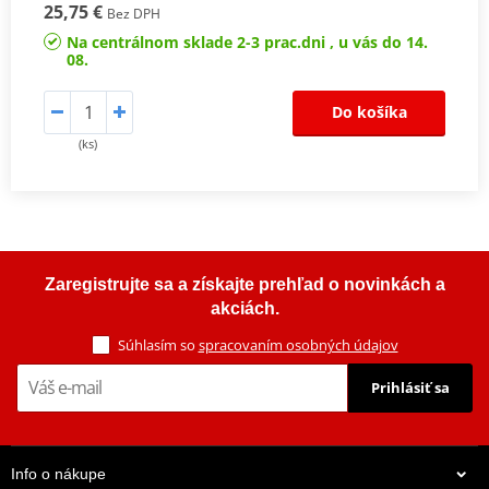
25,75 €
Bez DPH
Na centrálnom sklade 2-3 prac.dni , u vás do 14.
08.
Do košíka
(ks)
Zaregistrujte sa a získajte prehľad o novinkách a
akciách.
Súhlasím so
spracovaním osobných údajov
Prihlásiť sa
Info o nákupe