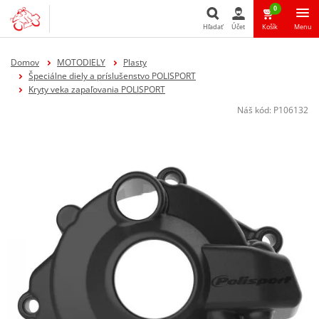
0
Hľadať
Účet
Košík
Menu
Hľadať
Domov
MOTODIELY
Plasty
Špeciálne diely a príslušenstvo POLISPORT
Kryty veka zapaľovania POLISPORT
Náš kód:
P106132