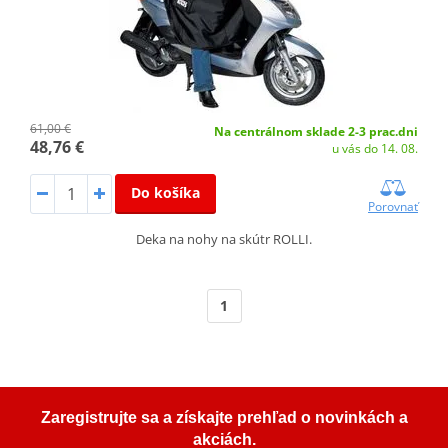
61,00 €
Na centrálnom sklade 2-3 prac.dni
48,76 €
u vás do 14. 08.
Do košíka
Porovnať
Deka na nohy na skútr ROLLI.
1
Zaregistrujte sa a získajte prehľad o novinkách a
akciách.