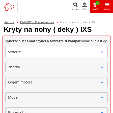
0
Hľadať
Účet
Košík
Menu
Hľadať
Domov
PADÁKY a Príslušenstvo
Kryty na nohy ( deky ) IXS
Kryty na nohy ( deky ) IXS
Vyberte si náš motocykel a zobrazte si kompatibilné súčiastky:
Vyberte
Značka
Objem motora
Model
Rok výroby