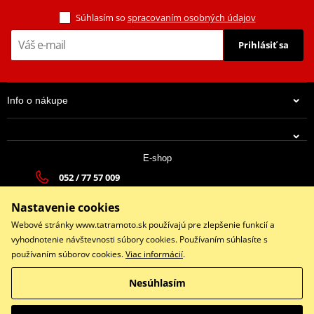
Súhlasím so
spracovaním osobných údajov
Prihlásiť sa
Info o nákupe
E-shop
052 / 77 57 009
tatramoto@tatramoto.sk
Nastavenie cookies
Po - Pia 9:00-17:00 | So: 9:00-13:00 | Ne: Zatvorené
Webové stránky www.tatramoto.sk používajú pre zlepšenie funkcií a
vyhodnotenie návštevnosti súbory cookies. Používaním súhlasíte s
používaním súborov cookies.
Viac informácií
.
Facebook
Nesúhlasím
Copyright © 2026 www.tatramoto.sk
Všetky práva vyhradené