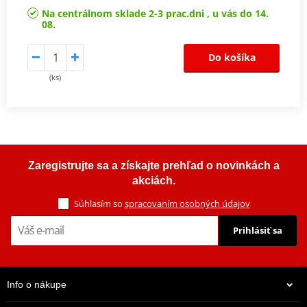
Na centrálnom sklade 2-3 prac.dni , u vás do 14.
08.
Do košíka
(ks)
Zaregistrujte sa a získajte prehľad o novinkách a
akciách.
Súhlasím so
spracovaním osobných údajov
Prihlásiť sa
Info o nákupe