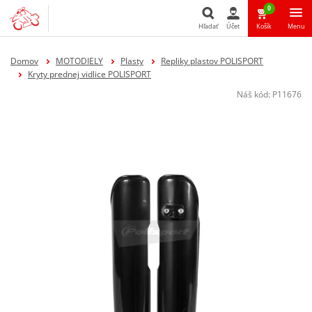
0
Hľadať
Účet
Košík
Menu
Hľadať
Domov
MOTODIELY
Plasty
Repliky plastov POLISPORT
Kryty prednej vidlice POLISPORT
Náš kód:
P11676