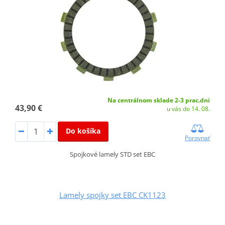
Na centrálnom sklade 2-3 prac.dni
43,90 €
u vás do 14. 08.
Do košíka
Porovnať
Spojkové lamely STD set EBC
Lamely spojky set EBC CK1123