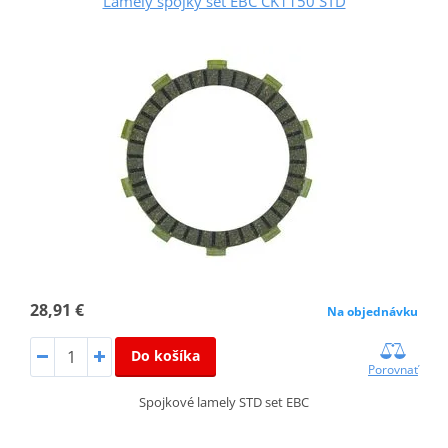
Lamely spojky set EBC CK1150 STD
28,91 €
Na objednávku
Do košíka
Porovnať
Spojkové lamely STD set EBC