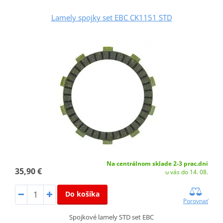
Lamely spojky set EBC CK1151 STD
Na centrálnom sklade 2-3 prac.dni
35,90 €
u vás do 14. 08.
Do košíka
Porovnať
Spojkové lamely STD set EBC