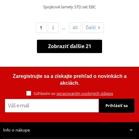
Spojkové lamely STD set EBC
1
2
…
40
Ďalší
Zobraziť ďalšie 21
Zaregistrujte sa a získajte prehľad o novinkách a
akciách.
Súhlasím so
spracovaním osobných údajov
Prihlásiť sa
Info o nákupe