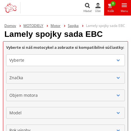
0
Hľadať
Účet
Košík
Menu
Hľadať
Domov
MOTODIELY
Motor
Spojka
Lamely spojky sada EBC
Lamely spojky sada EBC
Vyberte si náš motocykel a zobrazte si kompatibilné súčiastky:
Vyberte
Značka
Objem motora
Model
Rok výroby