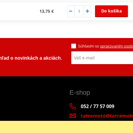
Do košíka
13,75 €
Súhlasím so
spracovaním osob
ehľad o novinkách a akciách.
E-shop
052 / 77 57 009
tatramoto@tatramot
Po - Pia 9:00-17:00 | S