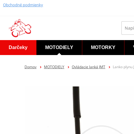
Obchodné podmienky
Darčeky
MOTODIELY
MOTORKY
Domov
MOTODIELY
Ovládacie lanká JMT
Lanko plynu 