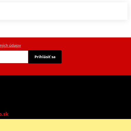
ných údajov
Prihlásiť sa
o.sk
o: 9:00-13:00 | Ne: Zatvorené