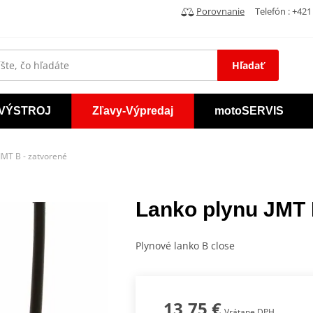
Porovnanie
Telefón : +421 
Hľadať
VÝSTROJ
Zľavy-Výpredaj
motoSERVIS
JMT B - zatvorené
Lanko plynu JMT 
Plynové lanko B close
13,75 €
Vrátane DPH