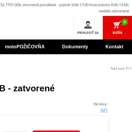
52 7757 009, otvorené pondelok - piatok 9:00-17:00 hod,sobota 9:00-13:00,
nedeľa zatvorené
0
PRIHLÁSIŤ SA
KOŠÍK
motoPOŽIČOVŇA
Dokumenty
Kontakt
Náš kód:
P11
B - zatvorené
:
Výrobca
JMT