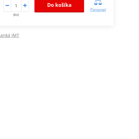
Do košíka
Porovnať
(ks)
lanká JMT