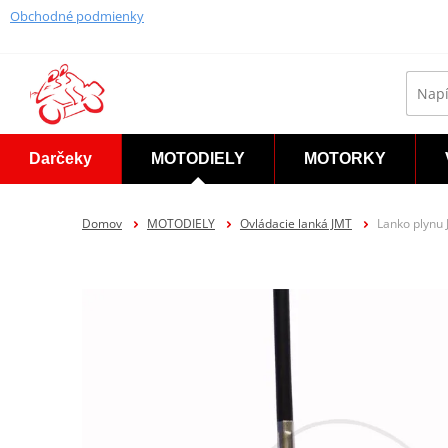
Obchodné podmienky
Darčeky
MOTODIELY
MOTORKY
Domov
MOTODIELY
Ovládacie lanká JMT
Lanko plynu 