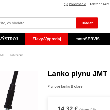
Porovnanie
Telefón : +421 
Hľadať
VÝSTROJ
Zľavy-Výpredaj
motoSERVIS
JMT B - zatvorené
Lanko plynu JMT 
Plynové lanko B close
14,32 €
Vrátane DPH