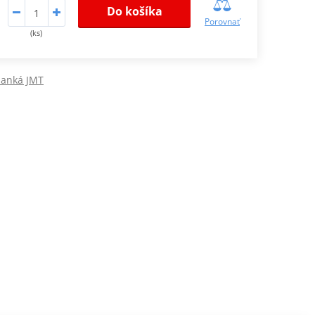
Do košíka
Porovnať
(ks)
lanká JMT