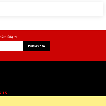
ných údajov
Prihlásiť sa
o.sk
o: 9:00-13:00 | Ne: Zatvorené