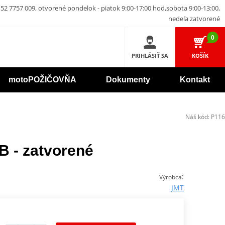
52 7757 009, otvorené pondelok - piatok 9:00-17:00 hod,sobota 9:00-13:00,
nedeľa zatvorené
0
PRIHLÁSIŤ SA
KOŠÍK
motoPOŽIČOVŇA
Dokumenty
Kontakt
Náš kód:
P116
B - zatvorené
:
Výrobca
JMT