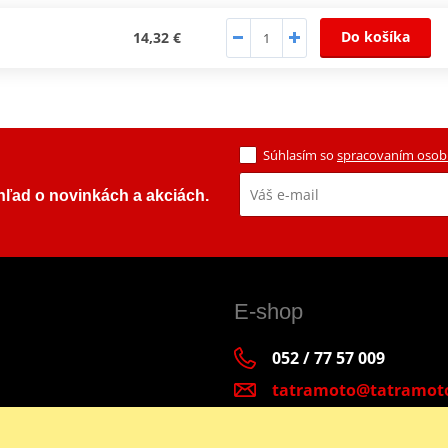
Do košíka
14,32 €
Súhlasím so
spracovaním osob
ehľad o novinkách a akciách.
E-shop
052 / 77 57 009
tatramoto@tatramot
Po - Pia 9:00-17:00 | S