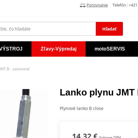
Porovnanie
Telefón : +421 
Hľadať
VÝSTROJ
Zľavy-Výpredaj
motoSERVIS
JMT B - zatvorené
Lanko plynu JMT 
Plynové lanko B close
14,32 €
Vrátane DPH