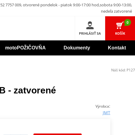
52 7757 009, otvorené pondelok - piatok 9:00-17:00 hod,sobota 9:00-13:00,
nedeľa zatvorené
0
PRIHLÁSIŤ SA
KOŠÍK
motoPOŽIČOVŇA
Dokumenty
Kontakt
Náš kód:
P127
B - zatvorené
:
Výrobca
JMT