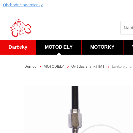
Obchodné podmienky
Darčeky
MOTODIELY
MOTORKY
Domov
MOTODIELY
Ovládacie lanká JMT
Lanko plynu 