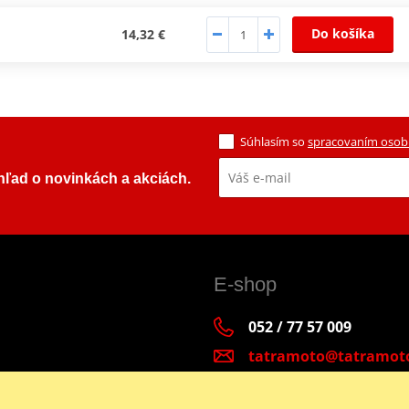
Do košíka
14,32 €
Súhlasím so
spracovaním osob
ehľad o novinkách a akciách.
E-shop
052 / 77 57 009
tatramoto@tatramot
Po - Pia 9:00-17:00 | S