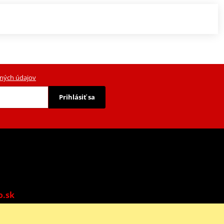
ných údajov
Prihlásiť sa
o.sk
o: 9:00-13:00 | Ne: Zatvorené