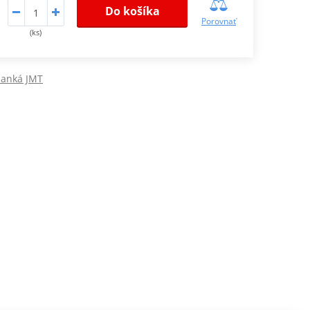
Do košíka
Porovnať
(ks)
lanká JMT