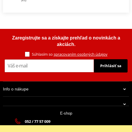
Zaregistrujte sa a získajte prehľad o novinkách a
akciách.
Súhlasím so
spracovaním osobných údajov
Prihlásiť sa
Info o nákupe
E-shop
052 / 77 57 009
tatramoto@tatramoto.sk