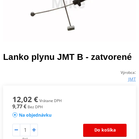
Lanko plynu JMT B - zatvorené
:
Výrobca
JMT
12,02 €
Vrátane DPH
9,77 €
Bez DPH
Na objednávku
Do košíka
(ks)