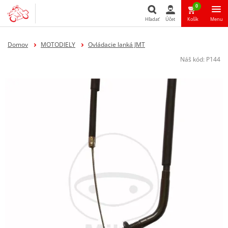
0
Hľadať
Účet
Košík
Menu
Hľadať
Domov
MOTODIELY
Ovládacie lanká JMT
Náš kód:
P144