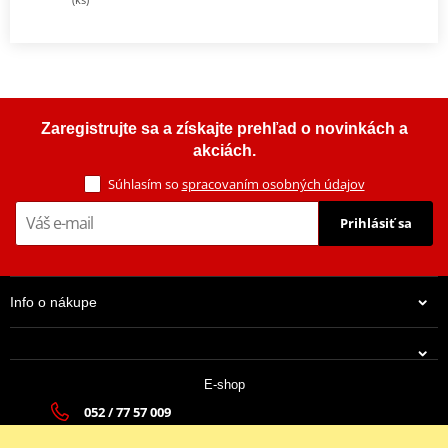
Zaregistrujte sa a získajte prehľad o novinkách a
akciách.
Súhlasím so
spracovaním osobných údajov
Prihlásiť sa
Info o nákupe
E-shop
052 / 77 57 009
tatramoto@tatramoto.sk