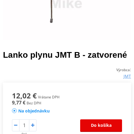
Lanko plynu JMT B - zatvorené
:
Výrobca
JMT
12,02 €
Vrátane DPH
9,77 €
Bez DPH
Na objednávku
Do košíka
(ks)