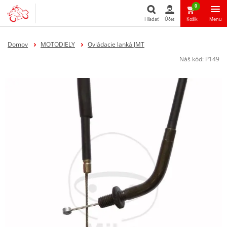
0
Hľadať
Účet
Košík
Menu
Hľadať
Domov
MOTODIELY
Ovládacie lanká JMT
Náš kód:
P149