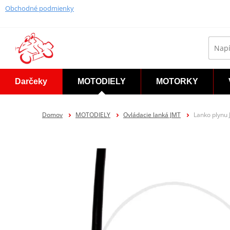
Obchodné podmienky
Darčeky
MOTODIELY
MOTORKY
Domov
MOTODIELY
Ovládacie lanká JMT
Lanko plynu 