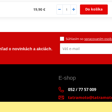
Do košíka
19,90 €
Súhlasím so
spracovaním osob
ehľad o novinkách a akciách.
E-shop
052 / 77 57 009
tatramoto@tatramot
Po - Pia 9:00-17:00 | S