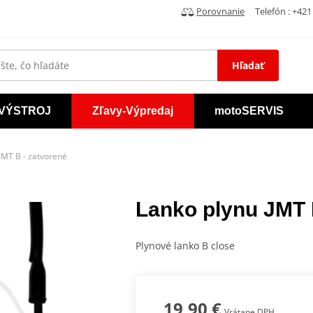
Porovnanie
Telefón : +421 
Hľadať
VÝSTROJ
Zľavy-Výpredaj
motoSERVIS
JMT B - zatvorené
Lanko plynu JMT 
Plynové lanko B close
19,90 €
Vrátane DPH