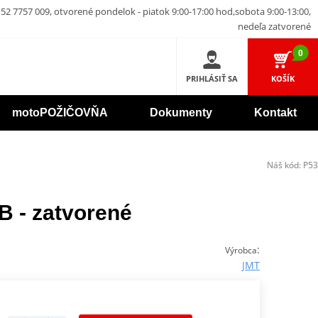
52 7757 009, otvorené pondelok - piatok 9:00-17:00 hod,sobota 9:00-13:00,
nedeľa zatvorené
0
PRIHLÁSIŤ SA
KOŠÍK
motoPOŽIČOVŇA
Dokumenty
Kontakt
Náš kód:
P53
B - zatvorené
:
Výrobca
JMT