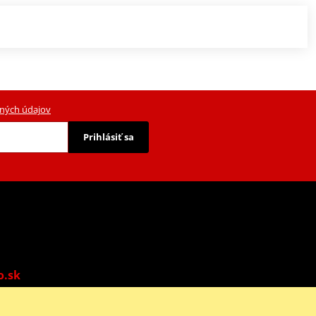
ných údajov
Prihlásiť sa
o.sk
o: 9:00-13:00 | Ne: Zatvorené