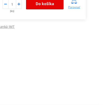
Do košíka
Porovnať
(ks)
lanká JMT