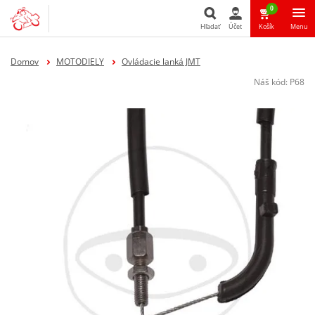
0
Hľadať
Účet
Košík
Menu
Hľadať
Domov
MOTODIELY
Ovládacie lanká JMT
Náš kód:
P68