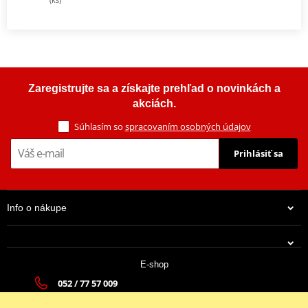
Zaregistrujte sa a získajte prehľad o novinkách a
akciách.
Súhlasím so
spracovaním osobných údajov
Prihlásiť sa
Info o nákupe
E-shop
052 / 77 57 009
tatramoto@tatramoto.sk