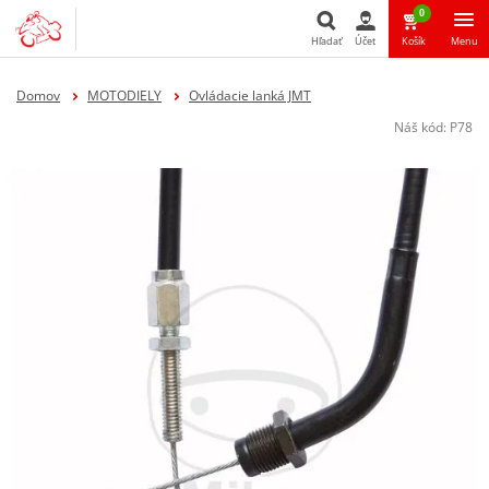
0
Hľadať
Účet
Košík
Menu
Hľadať
Domov
MOTODIELY
Ovládacie lanká JMT
Náš kód:
P78