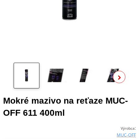
Zo
ďalš
Mokré mazivo na reťaze MUC-
OFF 611 400ml
:
Výrobca
MUC-OFF