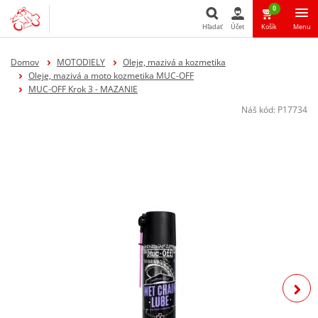
0
Hľadať
Účet
Košík
Menu
Hľadať
Domov
MOTODIELY
Oleje, mazivá a kozmetika
Oleje, mazivá a moto kozmetika MUC-OFF
MUC-OFF Krok 3 - MAZANIE
Náš kód:
P17734