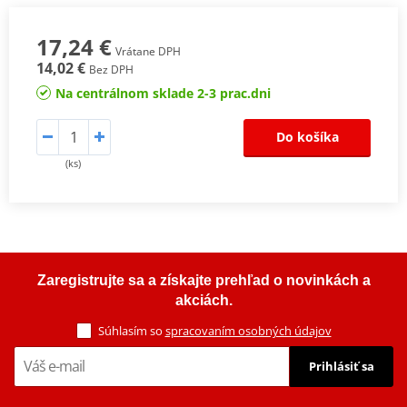
17,24 €
Vrátane DPH
14,02 €
Bez DPH
Na centrálnom sklade 2-3 prac.dni
Do košíka
(ks)
Zaregistrujte sa a získajte prehľad o novinkách a
akciách.
Súhlasím so
spracovaním osobných údajov
Prihlásiť sa