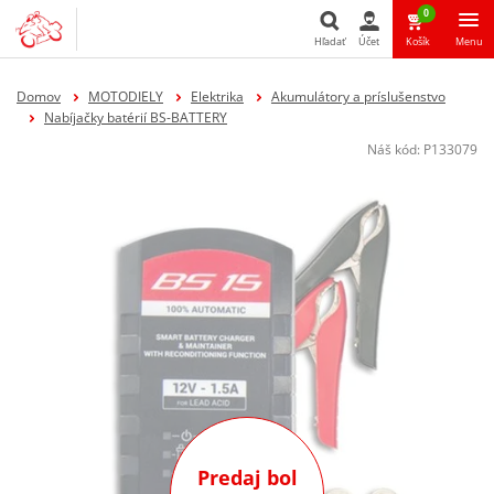
0
Hľadať
Účet
Košík
Menu
Hľadať
Domov
MOTODIELY
Elektrika
Akumulátory a príslušenstvo
Nabíjačky batérií BS-BATTERY
Náš kód:
P133079
Predaj bol