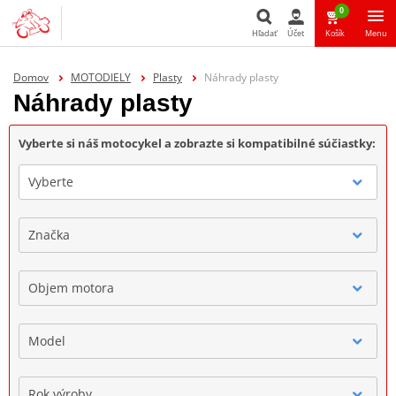
0
Hľadať
Účet
Košík
Menu
Hľadať
Domov
MOTODIELY
Plasty
Náhrady plasty
Náhrady plasty
Vyberte si náš motocykel a zobrazte si kompatibilné súčiastky:
Vyberte
Značka
Objem motora
Model
Rok výroby