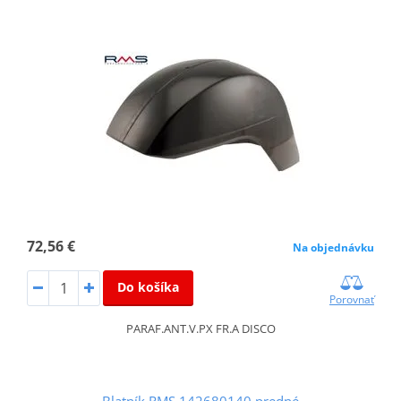
72,56 €
Na objednávku
Do košíka
Porovnať
PARAF.ANT.V.PX FR.A DISCO
Blatník RMS 142680140 predné