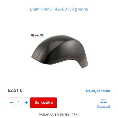
Blatník RMS 142680150 predné
62,51 €
Na objednávku
Do košíka
Porovnať
PARAF.ANT.V.PK 50-125XL