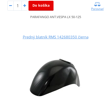
Do košíka
Porovnať
PARAFANGO ANT.VESPA LX 50-125
Predný blatník RMS 142680350 čierna