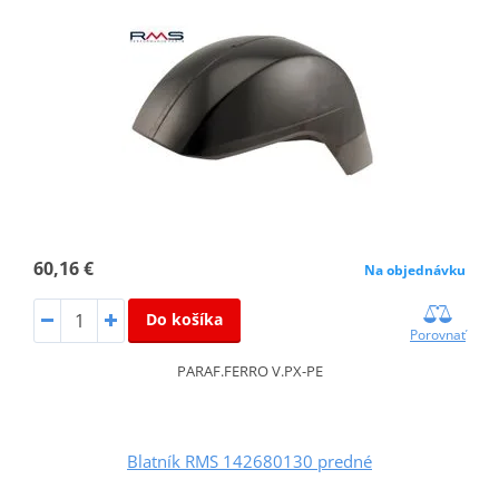
60,16 €
Na objednávku
Do košíka
Porovnať
PARAF.FERRO V.PX-PE
Blatník RMS 142680130 predné