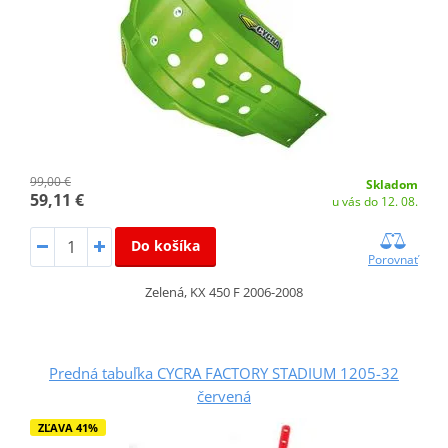
99,00 €
Skladom
59,11 €
u vás do 12. 08.
Do košíka
Porovnať
Zelená, KX 450 F 2006-2008
Predná tabuľka CYCRA FACTORY STADIUM 1205-32
červená
ZĽAVA 41%