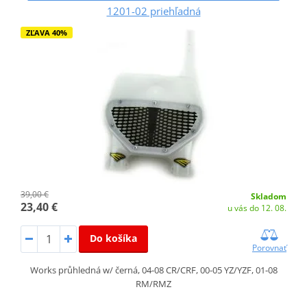
1201-02 priehľadná
ZĽAVA 40%
39,00 €
Skladom
23,40 €
u vás do 12. 08.
Do košíka
Porovnať
Works průhledná w/ černá, 04-08 CR/CRF, 00-05 YZ/YZF, 01-08
RM/RMZ