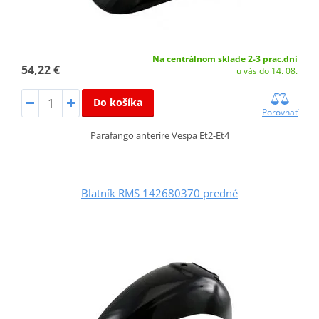
Na centrálnom sklade 2-3 prac.dni
54,22 €
u vás do 14. 08.
Do košíka
Porovnať
Parafango anterire Vespa Et2-Et4
Blatník RMS 142680370 predné