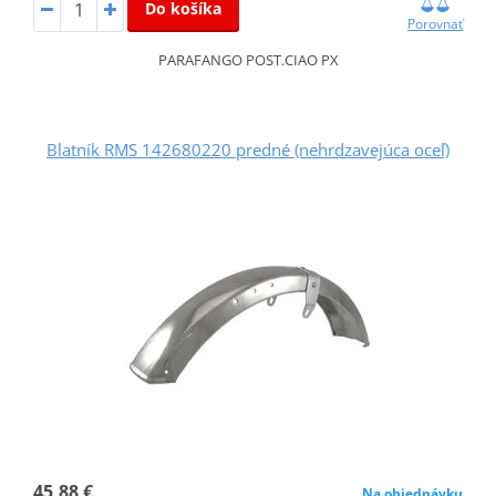
Do košíka
Porovnať
PARAFANGO POST.CIAO PX
Blatník RMS 142680220 predné (nehrdzavejúca oceľ)
45,88 €
Na objednávku