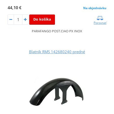
44,10 €
Na objednávku
Do košíka
Porovnať
PARAFANGO POST.CIAO PX INOX
Blatník RMS 142680240 predné