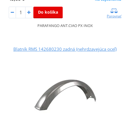
Do košíka
Porovnať
PARAFANGO ANT.CIAO PX INOX
Blatník RMS 142680230 zadná (nehrdzavejúca oceľ)