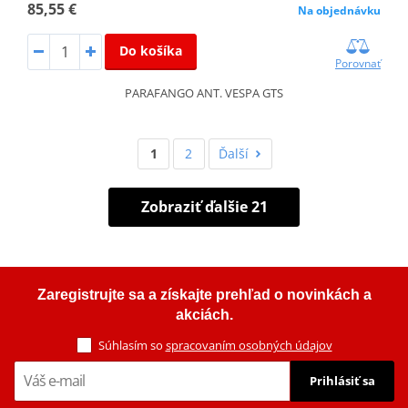
85,55 €
Na objednávku
Do košíka
Porovnať
PARAFANGO ANT. VESPA GTS
1
2
Ďalší
Zobraziť ďalšie 21
Zaregistrujte sa a získajte prehľad o novinkách a
akciách.
Súhlasím so
spracovaním osobných údajov
Prihlásiť sa