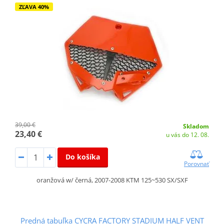
ZĽAVA 40%
39,00 €
Skladom
23,40 €
u vás do 12. 08.
Do košíka
Porovnať
oranžová w/ černá, 2007-2008 KTM 125~530 SX/SXF
Predná tabuľka CYCRA FACTORY STADIUM HALF VENT