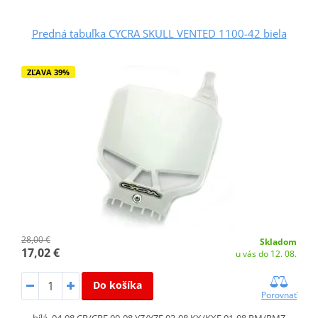
Predná tabuľka CYCRA SKULL VENTED 1100-42 biela
ZĽAVA 39%
28,00 €
Skladom
17,02 €
u vás do 12. 08.
Do košíka
Porovnať
bílá, 04-08 CR/CRF 00-08 YZ/YZF 03-08 KX/KXF 01-08 RM/RMZ