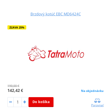
Brzdový kotúč EBC MD6424C
ZĽAVA 25%
190,00 €
142,42 €
Na objednávku
Do košíka
Porovnať