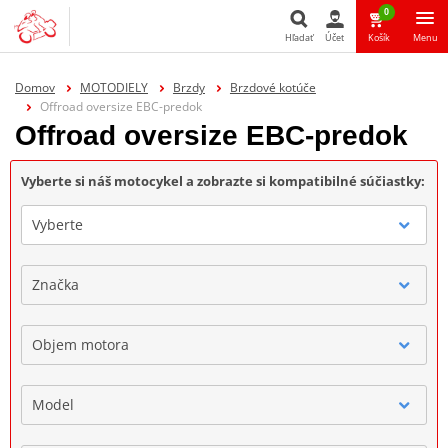
0
Hľadať
Účet
Košík
Menu
Hľadať
Domov
MOTODIELY
Brzdy
Brzdové kotúče
Offroad oversize EBC-predok
Offroad oversize EBC-predok
Vyberte si náš motocykel a zobrazte si kompatibilné súčiastky:
Vyberte
Značka
Objem motora
Model