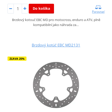
Do košíka
Porovnať
Brzdový kotouč EBC MD pro motocross, enduro a ATV, plně
kompatibilní jako náhrada za…
Brzdový kotúč EBC MD2131
ZĽAVA 25%