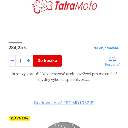
379,00 €
284,25 €
Na objednávku
Do košíka
Porovnať
Brzdový kotouč EBC z nerezové oceli, navržený pro maximální
brzdný výkon a spolehlivost,…
Brzdový kotúč EBC MD1052RS
ZĽAVA 25%