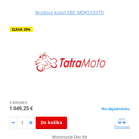
Brzdový kotúč EBC MDK533STD
ZĽAVA 25%
1 399,00 €
1 049,25 €
Na objednávku
Do košíka
Porovnať
Motorcycle Disc Kit