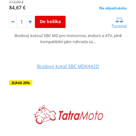
113,00 €
84,67 €
Na objednávku
Do košíka
Porovnať
Brzdový kotouč EBC MD pro motocross, enduro a ATV, plně
kompatibilní jako náhrada za…
Brzdový kotúč EBC MD6442D
ZĽAVA 25%