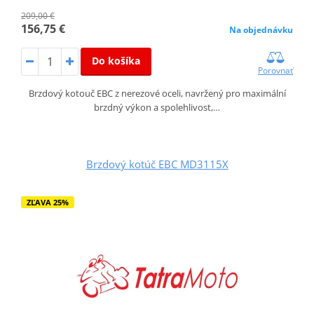
209,00 €
156,75 €
Na objednávku
Do košíka
Porovnať
Brzdový kotouč EBC z nerezové oceli, navržený pro maximální
brzdný výkon a spolehlivost,…
Brzdový kotúč EBC MD3115X
ZĽAVA 25%