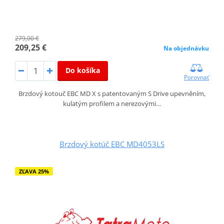
279,00 €
209,25 €
Na objednávku
Do košíka
Porovnať
Brzdový kotouč EBC MD X s patentovaným S Drive upevněním,
kulatým profilem a nerezovými…
Brzdový kotúč EBC MD4053LS
ZĽAVA 25%