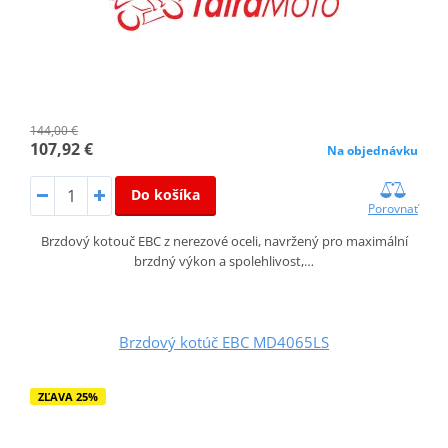
144,00 €
107,92 €
Na objednávku
Do košíka
Porovnať
Brzdový kotouč EBC z nerezové oceli, navržený pro maximální
brzdný výkon a spolehlivost,…
Brzdový kotúč EBC MD4065LS
ZĽAVA 25%