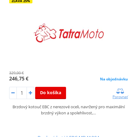
ZĽAVA 25%
329,00 €
246,75 €
Na objednávku
Do košíka
Porovnať
Brzdový kotouč EBC z nerezové oceli, navržený pro maximální
brzdný výkon a spolehlivost,…