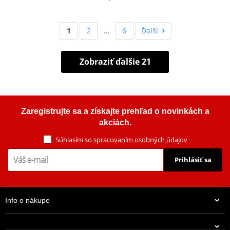
1
2
…
6
Ďalší
Zobraziť ďalšie 21
Zaregistrujte sa a získajte prehľad o novinkách a
akciách.
Súhlasím so
spracovaním osobných údajov
Prihlásiť sa
Info o nákupe