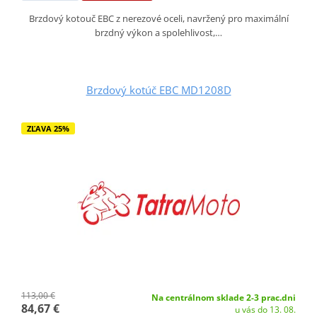
Brzdový kotouč EBC z nerezové oceli, navržený pro maximální
brzdný výkon a spolehlivost,…
Brzdový kotúč EBC MD1208D
ZĽAVA 25%
113,00 €
Na centrálnom sklade 2-3 prac.dni
84,67 €
u vás do 13. 08.