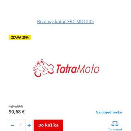
Brzdový kotúč EBC MD1205
ZĽAVA 25%
121,00 €
90,68 €
Na objednávku
Do košíka
Porovnať