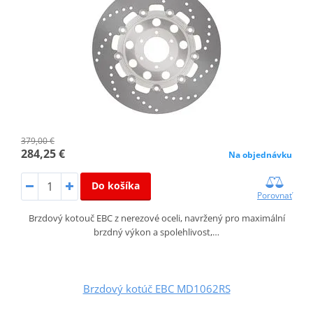
379,00 €
284,25 €
Na objednávku
Do košíka
Porovnať
Brzdový kotouč EBC z nerezové oceli, navržený pro maximální
brzdný výkon a spolehlivost,…
Brzdový kotúč EBC MD1062RS