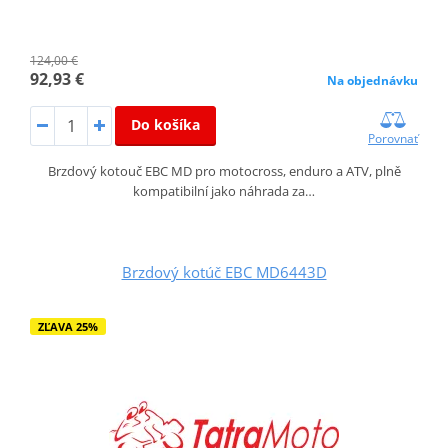
124,00 €
92,93 €
Na objednávku
Do košíka
Porovnať
Brzdový kotouč EBC MD pro motocross, enduro a ATV, plně
kompatibilní jako náhrada za…
Brzdový kotúč EBC MD6443D
ZĽAVA 25%