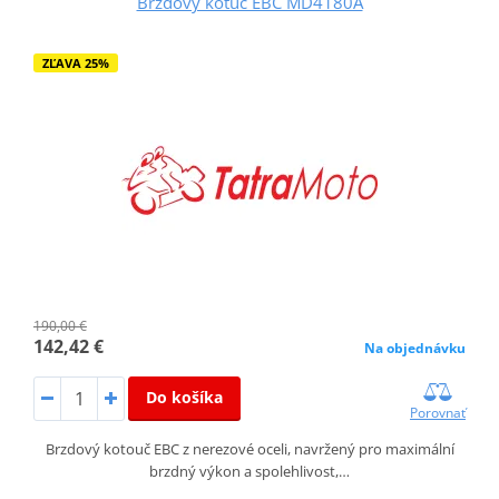
Brzdový kotúč EBC MD4180A
ZĽAVA 25%
190,00 €
142,42 €
Na objednávku
Do košíka
Porovnať
Brzdový kotouč EBC z nerezové oceli, navržený pro maximální
brzdný výkon a spolehlivost,…