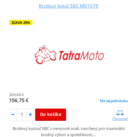
Brzdový kotúč EBC MD1078
ZĽAVA 25%
209,00 €
156,75 €
Na objednávku
Do košíka
Porovnať
Brzdový kotouč EBC z nerezové oceli, navržený pro maximální
brzdný výkon a spolehlivost,…