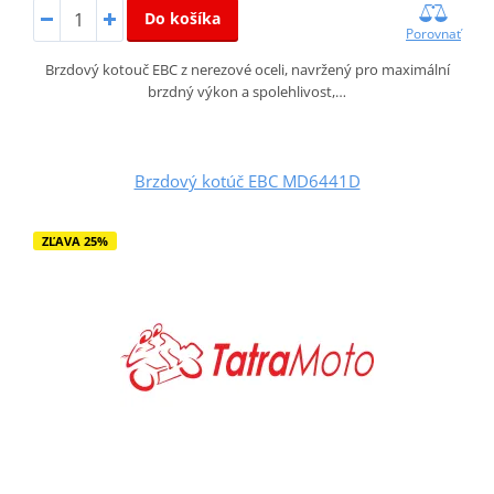
Do košíka
Porovnať
Brzdový kotouč EBC z nerezové oceli, navržený pro maximální
brzdný výkon a spolehlivost,…
Brzdový kotúč EBC MD6441D
ZĽAVA 25%