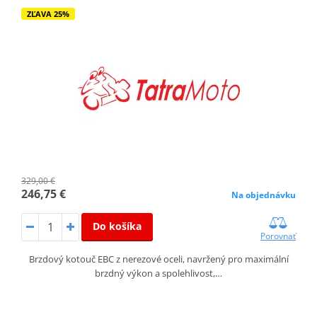
ZĽAVA 25%
329,00 €
246,75 €
Na objednávku
Do košíka
Porovnať
Brzdový kotouč EBC z nerezové oceli, navržený pro maximální
brzdný výkon a spolehlivost,…