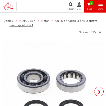
0
Hľadať
Účet
Košík
Menu
Hľadať
Domov
MOTODIELY
Motor
Kľukové hriadele a príslušenstvo
Bearings ATHENA
Náš kód:
P150040