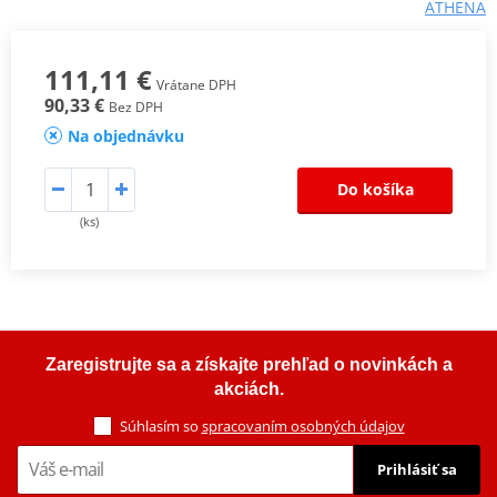
ATHENA
111,11 €
Vrátane DPH
90,33 €
Bez DPH
Na objednávku
Do košíka
(ks)
Zaregistrujte sa a získajte prehľad o novinkách a
akciách.
Súhlasím so
spracovaním osobných údajov
Prihlásiť sa