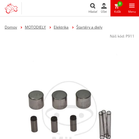
0
Hľadať
Účet
Košík
Menu
Hľadať
Domov
MOTODIELY
Elektrika
Štartéry a diely
Náš kód:
P911