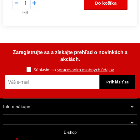
Do košíka
(ks)
Zaregistrujte sa a získajte prehľad o novinkách a
akciách.
Súhlasím so
spracovaním osobných údajov
Prihlásiť sa
Info o nákupe
E-shop